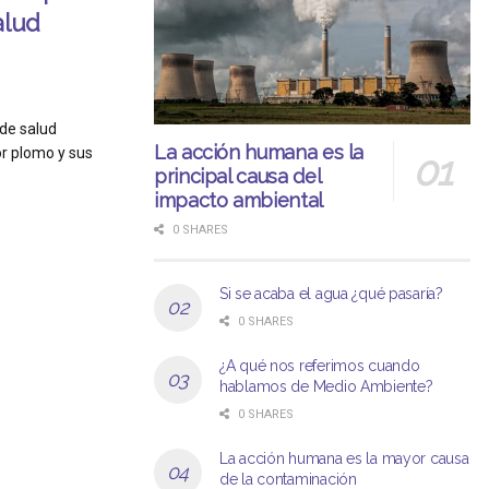
alud
 de salud
La acción humana es la
or plomo y sus
principal causa del
impacto ambiental
0 SHARES
Si se acaba el agua ¿qué pasaría?
0 SHARES
¿A qué nos referimos cuando
hablamos de Medio Ambiente?
0 SHARES
La acción humana es la mayor causa
de la contaminación