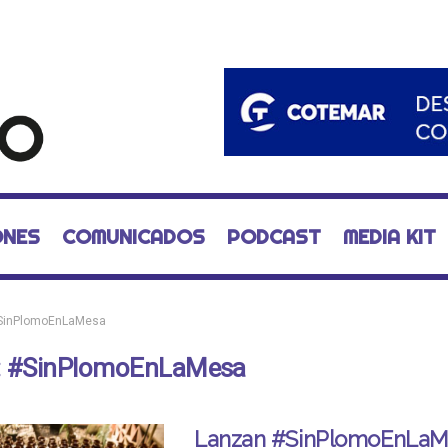
ONES
COMUNICADOS
PODCAST
MEDIA KIT
SinPlomoEnLaMesa
:
#SinPlomoEnLaMesa
Lanzan #SinPlomoEnLaM