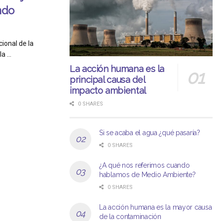
ndo
ional de la
a ...
La acción humana es la
principal causa del
impacto ambiental
0 SHARES
Si se acaba el agua ¿qué pasaría?
0 SHARES
¿A qué nos referimos cuando
hablamos de Medio Ambiente?
0 SHARES
La acción humana es la mayor causa
de la contaminación