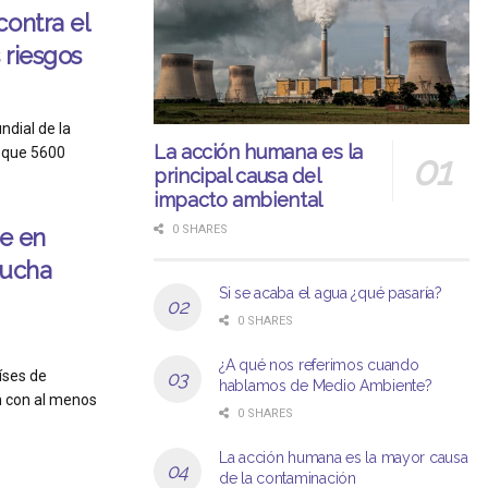
contra el
 riesgos
dial de la
La acción humana es la
 que 5600
principal causa del
impacto ambiental
0 SHARES
ne en
lucha
Si se acaba el agua ¿qué pasaría?
0 SHARES
¿A qué nos referimos cuando
íses de
hablamos de Medio Ambiente?
n con al menos
0 SHARES
La acción humana es la mayor causa
de la contaminación