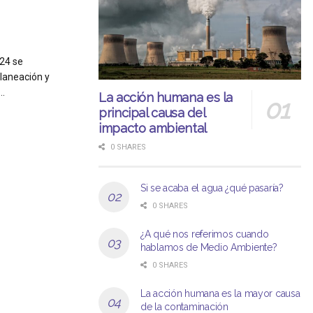
024 se
laneación y
..
La acción humana es la
principal causa del
impacto ambiental
0 SHARES
Si se acaba el agua ¿qué pasaría?
0 SHARES
¿A qué nos referimos cuando
hablamos de Medio Ambiente?
0 SHARES
La acción humana es la mayor causa
de la contaminación