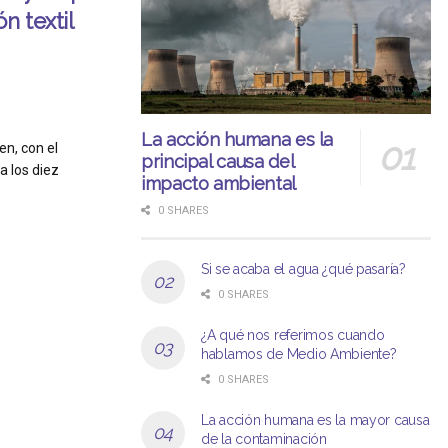
n textil
La acción humana es la
n, con el
principal causa del
a los diez
impacto ambiental
0 SHARES
Si se acaba el agua ¿qué pasaría?
0 SHARES
¿A qué nos referimos cuando
hablamos de Medio Ambiente?
0 SHARES
La acción humana es la mayor causa
de la contaminación