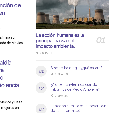
ención de
en
5
La acción humana es la
eafirma su
principal causa del
ado de México,
impacto ambiental
0 SHARES
aldía
Si se acaba el agua ¿qué pasaría?
ra
0 SHARES
de
iolencia
¿A qué nos referimos cuando
hablamos de Medio Ambiente?
0 SHARES
l México y Casa
La acción humana es la mayor causa
0 mujeres en
de la contaminación