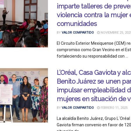
imparte talleres de prev
violencia contra la mujer 
comunidades
BY
VALOR COMPARTIDO
NOVIEMBRE 25, 202
El Circuito Exterior Mexiquense (CEM) r
compromiso como Gran Vecino en el Est
fortaleciendo su responsabilidad con ...
L’Oréal, Casa Gaviota y alc
Benito Juárez se unen pa
impulsar empleabilidad 
mujeres en situación de v
BY
VALOR COMPARTIDO
FEBRERO 11, 2025
La alcaldía Benito Juárez, Grupo L´Oréa
Gaviota firman convenio en favor de 12