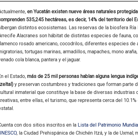
Actualmente,
en Yucatán existen nueve áreas naturales protegid
comprenden 535,245 hectáreas, es decir, 14% del territorio del 
albergan distintos ecosistemas. Las reservas de la biosfera Ría
Arrecife Alacranes son hábitat de distintas especies de fauna, c
flamenco rosado americano, cocodrilos, diferentes especies de
migratorias, tortugas marinas, armadillos, mapaches, mono araña,
venado cola blanca, pantera y el jaguar.
En el Estado,
más de 25 mil personas hablan alguna lengua indíg
tzeltal)
y preservan costumbres y tradiciones que forman parte d
cultural inmaterial que constituye la base de diversas industrias c
creativas, entre ellas, el turismo, que representa cerca del 10.1%
estatal.
Cuenta con dos sitios inscritos en la
Lista del Patrimonio Mundial
UNESCO
, la Ciudad Prehispánica de Chichén Itzá, y la de Uxmal; 