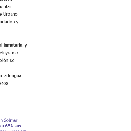
mentar
e Urbano
iudades y
l inmaterial y
ncluyendo
mbién se
n la lengua
deros
n Solmar
ta 66% sus