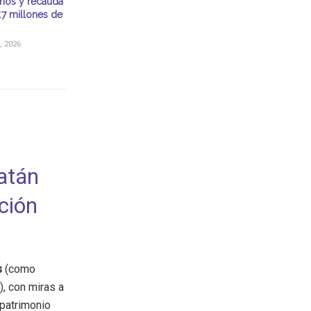
rios y recauda
.7 millones de
, 2026
atán
ción
s
(como
s), con miras a
 patrimonio