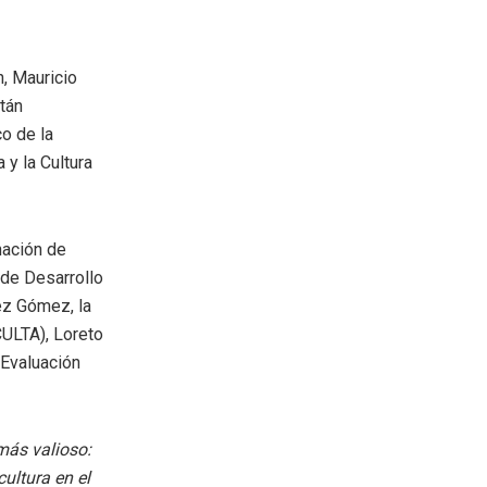
n, Mauricio
atán
o de la
 y la Cultura
nación de
 de Desarrollo
ez Gómez, la
CULTA), Loreto
 Evaluación
más valioso:
ultura en el