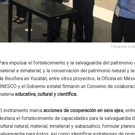
Fotografía ilus
Para impulsar el fortalecimiento y la salvaguardia del patrimonio c
material e inmaterial, y la conservación del patrimonio natural y 
de Biosfera en Yucatán, entre otros proyectos, la Oficina en Méxi
UNESCO y el Gobierno estatal firmaron un Convenio de colaborac
materia
educativa, cultural y científica.
El instrumento marca
acciones de cooperación en seis ejes
, ent
destaca el fortalecimiento de capacidades para la salvaguardia d
cultural natural, material, inmaterial y subacuático; formular plane
salvaguardia para éstos, así como identificar estrategias de pro