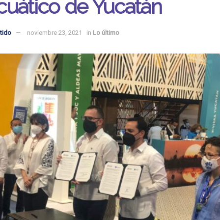
cuático de Yucatán
tido
noviembre 23, 2021
in
Lo último