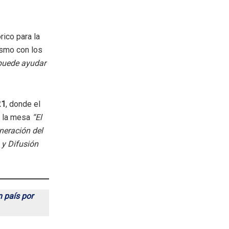
ico para la
rismo con los
 puede ayudar
21
, donde el
n la mesa
“El
neración del
 y Difusión
n país por