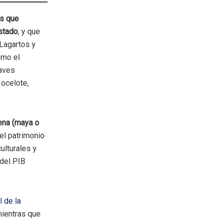
as que
Estado
, y que
 Lagartos y
omo el
 aves
 ocelote,
ena (maya o
el patrimonio
ulturales y
 del PIB
 de la
mientras que