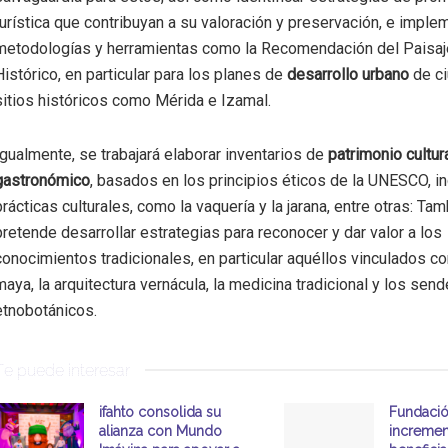
turística que contribuyan a su valoración y preservación, e imple
metodologías y herramientas como la Recomendación del Paisaj
Histórico, en particular para los planes de
desarrollo urbano
de c
sitios históricos como Mérida e Izamal.
Igualmente, se trabajará elaborar inventarios de
patrimonio cultura
gastronómico
, basados en los principios éticos de la UNESCO, i
prácticas culturales, como la vaquería y la jarana, entre otras: Ta
pretende desarrollar estrategias para reconocer y dar valor a los
conocimientos tradicionales, en particular aquéllos vinculados co
maya, la arquitectura vernácula, la medicina tradicional y los sen
etnobotánicos.
Te puede interesar
ifahto consolida su
Fundació
alianza con Mundo
incremen