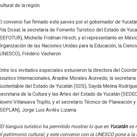
cultural de la región.
El convenio fue firmado este jueves por el gobernador de Yucatá
Vila Dosal; la secretaria de Fomento Turístico del Estado de Yuc
(SEFOTUR), Michelle Fridman Hirsch; y el representante en Méxic
Organización de las Naciones Unidas para la Educación, la Ciencia
(UNESCO), Frédéric Vacheron.
Entre los invitados especiales estuvieron la directora del Coordi
Asuntos Internacionales, Ariadne Morales Acevedo; la secretaria
Sustentable del Estado de Yucatán (SDS), Sayda Melina Rodrígu
secretaria de la Cultura y las Artes del Estado de Yucatán (SEDE
Noemí Villanueva Trujillo; y el secretario Técnico de Planeación y
(SEPLAN), Jorge Luis Avilés Lizama.
“El tianguis turístico ha permitido mostrar lo que en
Yucatán
es 
el patrimonio cultural, y este convenio con la UNESCO pone a la c