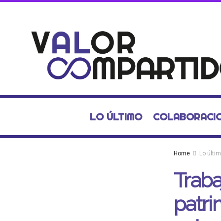
LO ÚLTIMO
COLABORACI
Home
Lo últi
Traba
patri