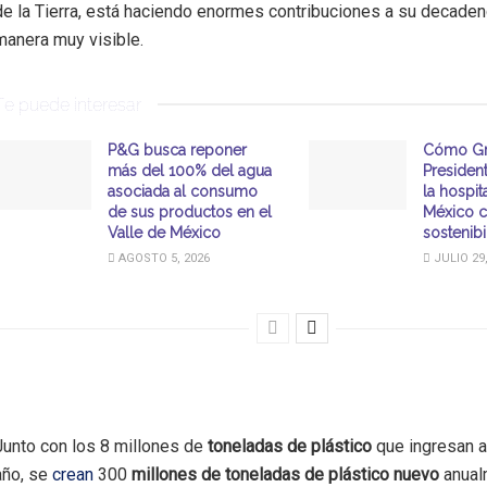
de la Tierra, está haciendo enormes contribuciones a su decaden
manera muy visible.
Te puede interesar
P&G busca reponer
Cómo G
más del 100% del agua
Presiden
asociada al consumo
la hospit
de sus productos en el
México 
Valle de México
sostenibi
AGOSTO 5, 2026
JULIO 29,
Junto con los 8 millones de
toneladas de plástico
que ingresan a
año, se
crean
300
millones de toneladas de plástico nuevo
anual