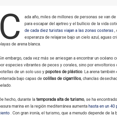
C
ada año, miles de millones de personas se van de
para escapar del ajetreo y el bullicio de la vida cot
de cada diez turistas viajan a las zonas costeras
, 
esperanza de relajarse bajo un cielo azul, aguas cri
playas de arena blanca.
Sin embargo, cada vez más se arriesgan a encontrar un océano c
por especies vibrantes de peces y corales, sino por envoltorios 
botellas de un solo uso y
popotes de plástico
. La arena también 
enterrada bajo capas de
colillas de cigarrillos
, chanclas desechad
helado.
De hecho, durante la
temporada alta de turismo
, se ha encontrado
basura marina en la región mediterránea aumenta
hasta en un 40 
ciento
. Con gran ironía, el turismo, que a menudo depende de la b