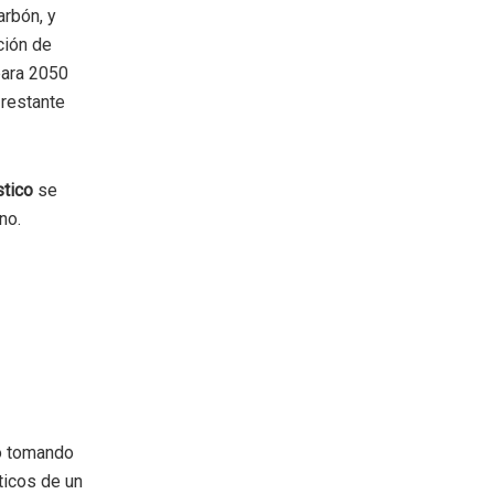
arbón, y
ción de
para 2050
restante
tico
se
ano.
do tomando
ticos de un