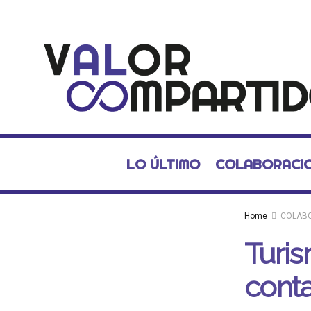
LO ÚLTIMO
COLABORACI
Home
COLAB
Turis
conta