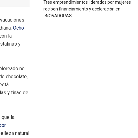
Tres emprendimientos liderados por mujeres
reciben financiamiento y aceleración en
eNOVADORAS
 vacaciones
idiana.
Ocho
con la
stalinas y
oloreado no
de chocolate,
está
as y tinas de
 que la
por
elleza natural