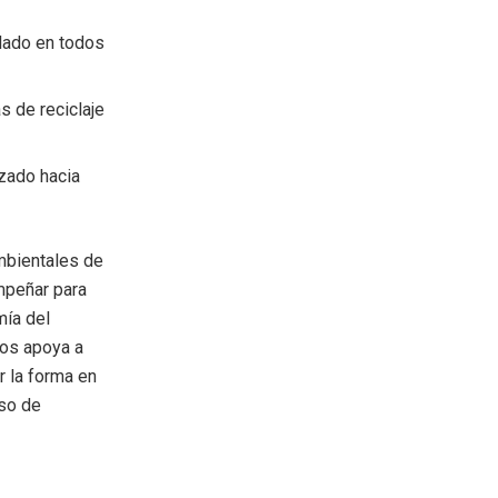
lado en todos
s de reciclaje
zado hacia
mbientales de
mpeñar para
mía del
cos apoya a
r la forma en
uso de