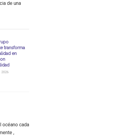
cia de una
rupo
te transforma
alidad en
con
lidad
 2026
l océano cada
mente ,