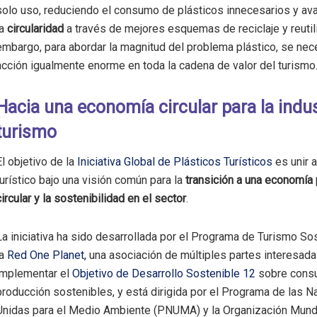
solo uso, reduciendo el consumo de plásticos innecesarios y av
a
circularidad
a través de mejores esquemas de reciclaje y reutili
embargo, para abordar la magnitud del problema plástico, se nec
acción igualmente enorme en toda la cadena de valor del turismo
Hacia una economía circular para la indus
turismo
El objetivo de la
Iniciativa Global de Plásticos Turísticos
es unir a
turístico bajo una visión común para la
transición a una economía 
circular y la sostenibilidad en el sector
.
La iniciativa ha sido desarrollada por el Programa de Turismo So
la
Red One Planet,
una asociación de múltiples partes interesada
implementar el
Objetivo de Desarrollo Sostenible 12
sobre cons
producción sostenibles, y está dirigida por el Programa de las 
Unidas para el Medio Ambiente (PNUMA) y la Organización Mundi