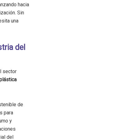
anzando hacia
zación. Sin
esita una
.
tria del
l sector
plástica
stenible de
s para
umo y
Naciones
al del