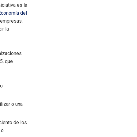
iciativa es la
Economía del
e empresas,
ir la
anizaciones
5, que
 o
lizar o una
ciento de los
 o