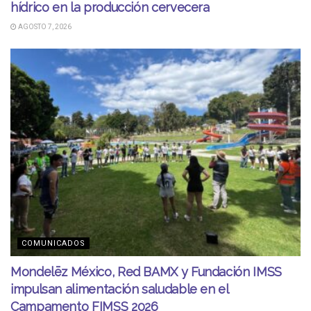
hídrico en la producción cervecera
AGOSTO 7, 2026
COMUNICADOS
Mondelēz México, Red BAMX y Fundación IMSS
impulsan alimentación saludable en el
Campamento FIMSS 2026