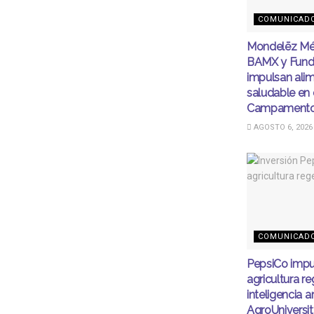
COMUNICAD
Mondelēz Mé
BAMX y Fund
impulsan ali
saludable en 
Campamento
AGOSTO 6, 2026
COMUNICAD
PepsiCo impu
agricultura r
inteligencia ar
AgroUnivers