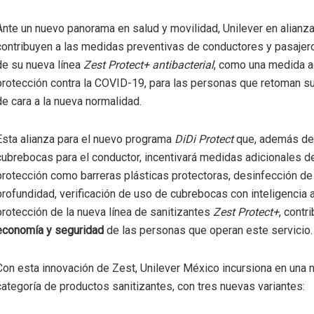
Ante un nuevo panorama en salud y movilidad, Unilever en alianz
contribuyen a las medidas preventivas de conductores y pasaje
de su nueva línea
Zest Protect+ antibacterial
, como una medida a
protección contra la COVID-19, para las personas que retoman s
de cara a la nueva normalidad.
Esta alianza para el nuevo programa
DiDi Protect
que, además de
cubrebocas para el conductor, incentivará medidas adicionales d
protección como barreras plásticas protectoras, desinfección de 
profundidad, verificación de uso de cubrebocas con inteligencia art
protección de la nueva línea de sanitizantes
Zest Protect+
, contr
economía y seguridad
de las personas que operan este servicio.
Con esta innovación de Zest, Unilever México incursiona en una 
categoría de productos sanitizantes, con tres nuevas variantes: