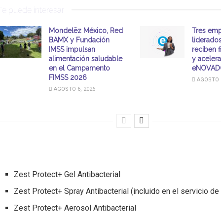
Te puede interesar
Mondelēz México, Red
Tres emp
BAMX y Fundación
liderado
IMSS impulsan
reciben 
alimentación saludable
y aceler
en el Campamento
eNOVAD
FIMSS 2026
AGOSTO 6
AGOSTO 6, 2026
Zest Protect+ Gel Antibacterial
Zest Protect+ Spray Antibacterial (incluido en el servicio de
Zest Protect+ Aerosol Antibacterial