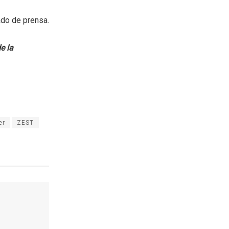
do de prensa.
e la
er
ZEST