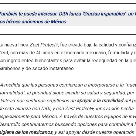
También te puede interesar: DiDi lanza ‘Gracias Imparables’: un
los héroes anónimos de México
La nueva línea
Zest Protect+
, fue creada bajo la calidad y confian
Zest, con más de 40 años en el mercado mexicano, formulada y 
con ingredientes humectantes para evitar la resequedad en la piel
parabenos y de secado instantáneo.
A medida que las personas comienzan a incorporarse a la “nue
normalidad”, la prioridad sigue siendo su salud y seguridad, por 
Unilever nos sentimos orgullosos de
apoyar a la movilidad
del pa
de esta alianza con DiDi, y con Zest Protect+, innovación hecha
especialmente para México. A través de nuestros equipos de Inv
Desarrollo continuaremos buscando opciones para contribuir a l
higiene de los mexicanos
, y así apoyar desde nuestra operación 