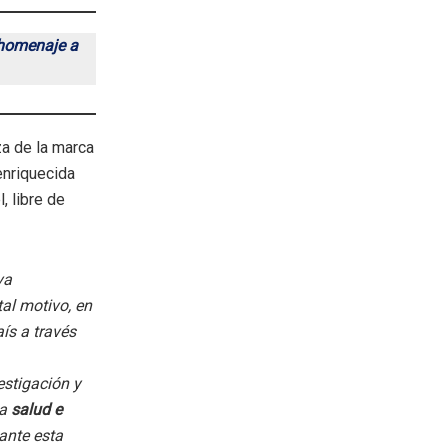
 homenaje a
za de la marca
enriquecida
, libre de
va
tal motivo, en
ís a través
estigación y
a
salud e
ante esta