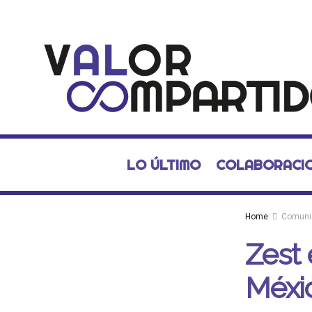
LO ÚLTIMO
COLABORACI
Home
Comuni
Zest 
Méxi