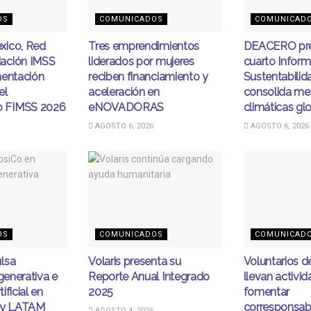
OS
COMUNICADOS
COMUNICAD
xico, Red
Tres emprendimientos
DEACERO pre
ación IMSS
liderados por mujeres
cuarto Infor
mentación
reciben financiamiento y
Sustentabilid
el
aceleración en
consolida me
 FIMSS 2026
eNOVADORAS
climáticas gl
AGOSTO 6, 2026
AGOSTO 6, 2026
OS
COMUNICADOS
COMUNICAD
lsa
Volaris presenta su
Voluntarios 
egenerativa e
Reporte Anual Integrado
llevan activi
tificial en
2025
fomentar
ity LATAM
corresponsabi
AGOSTO 4, 2026