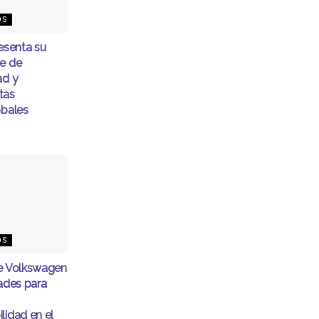
OS
senta su
me de
ad y
tas
obales
OS
de Volkswagen
dades para
lidad en el