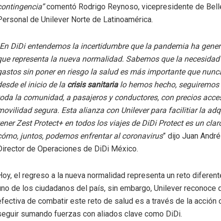
contingencia”
comentó Rodrigo Reynoso, vicepresidente de Bell
Personal de Unilever Norte de Latinoamérica.
En DiDi entendemos la incertidumbre que la pandemia ha genera
que representa la nueva normalidad. Sabemos que la necesidad 
gastos sin poner en riesgo la salud es más importante que nun
desde el inicio de la
crisis sanitaria
lo hemos hecho, seguiremos
toda la comunidad, a pasajeros y conductores, con precios acces
movilidad segura. Esta alianza con Unilever para facilitiar la adq
tener Zest Protect+ en todos los viajes de DiDi Protect es un cla
cómo, juntos, podemos enfrentar al coronavirus
” dijo Juan Andr
Director de Operaciones de DiDi México.
Hoy, el regreso a la nueva normalidad representa un reto diferen
uno de los ciudadanos del país, sin embargo, Unilever reconoce 
efectiva de combatir este reto de salud es a través de la acción c
seguir sumando fuerzas con aliados clave como DiDi.