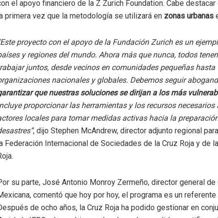
con el apoyo financiero de la Z Zurich Foundation. Cabe destacar
la primera vez que la metodología se utilizará en
zonas urbanas
e
“Este proyecto con el apoyo de la Fundación Zurich es un ejempl
países y regiones del mundo. Ahora más que nunca, todos tene
trabajar juntos, desde vecinos en comunidades pequeñas hasta
organizaciones nacionales y globales. Debemos seguir abogan
garantizar que nuestras soluciones se dirijan a los más vulnerab
incluye proporcionar las herramientas y los recursos necesarios
actores locales para tomar medidas activas hacia la preparación
desastres”
, dijo Stephen McAndrew, director adjunto regional par
la Federación Internacional de Sociedades de la Cruz Roja y de 
Roja.
Por su parte, José Antonio Monroy Zermeño, director general de
Mexicana, comentó que hoy por hoy, el programa es un referente a
Después de ocho años, la Cruz Roja ha podido gestionar en conj