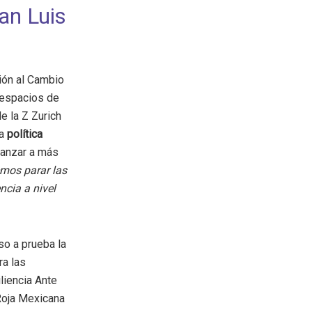
an Luis
ión al Cambio
 espacios de
e la Z Zurich
na
política
lcanzar a más
emos parar las
ncia a nivel
so a prueba la
ra las
liencia Ante
Roja Mexicana