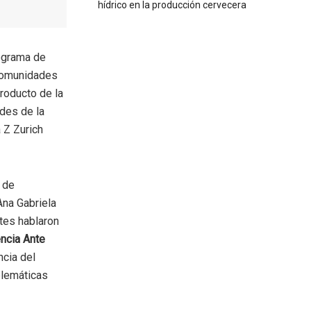
hídrico en la producción cervecera
rograma de
comunidades
roducto de la
ades de la
 Z Zurich
a de
Ana Gabriela
tes hablaron
ncia Ante
ncia del
blemáticas