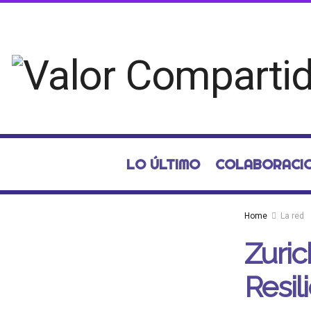
LO ÚLTIMO
COLABORACI
Home
La red
Zuric
Resil