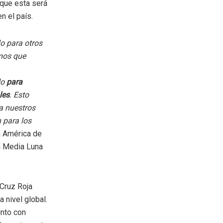
 que esta será
n el país.
o para otros
mos que
do
para
les
. Esto
 a nuestros
 para los
a América de
la Media Luna
 Cruz Roja
 nivel global.
unto con