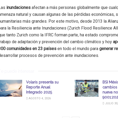
Las
inundaciones
afectan a más personas globalmente que cualqu
amenaza natural y causan algunas de las pérdidas económicas, s
humanitarias más grandes. Por este motivo, desde 2013 la Alian
para la Resiliencia ante Inundaciones (Zurich Flood Resilience All
que tanto Zurich como la IFRC forman parte, ha estado comprome
trabajo de adaptación y prevención del cambio climático y hoy
ap
300 comunidades en 23 países
en todo el mundo para
generar re
desarrollar procesos de prevención ante inundaciones.
Te puede interesar
Volaris presenta su
BSI Méxic
Reporte Anual
cambios 
Integrado 2025
nueva no
9001:20
AGOSTO 4, 2026
JULIO 30,