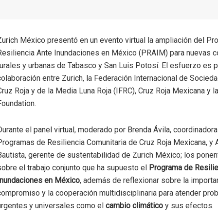
Zurich México presentó en un evento virtual la ampliación del P
Resiliencia Ante Inundaciones en México (PRAIM) para nuevas 
rurales y urbanas de Tabasco y San Luis Potosí. El esfuerzo es p
colaboración entre Zurich, la Federación Internacional de Socied
Cruz Roja y de la Media Luna Roja (IFRC), Cruz Roja Mexicana y la
Foundation.
Durante el panel virtual, moderado por Brenda Ávila, coordinador
Programas de Resiliencia Comunitaria de Cruz Roja Mexicana, y 
Bautista, gerente de sustentabilidad de Zurich México; los ponen
sobre el trabajo conjunto que ha supuesto el
Programa de Resilie
Inundaciones en México
, además de reflexionar sobre la importa
compromiso y la cooperación multidisciplinaria para atender pro
urgentes y universales como el
cambio climático
y sus efectos.