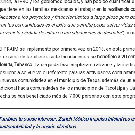
Zurich, la IFRC y los gobiernos locales, y han podido cuantificar 
que tiene en las familias mexicanas el trabajar en la
resiliencia c
“Apostar a los proyectos y financiamientos a largo plazo para po
con las comunidades es el éxito que permite poder salvar vidas 
prevenir la pérdida de estas en las situaciones de desastre”
, com
El PRAIM se implementó por primera vez en 2013, en esta prime
Programa de Resiliencia ante Inundaciones se
benefició a 20 c
Jonuta, Tabasco
. La segunda fase ampliará su alcance y la medic
resiliencia se vuelve el referente para las actividades comunitar
a nuevas comunidades en el municipio de Teapa, además de un 
adicional hacia comunidades de los municipios de Tacotalpa y Jal
fecha se han beneficiado más de 7,000 personas con este progr
También te puede interesar: Zurich México impulsa iniciativas en
sustentabilidad y la acción climática