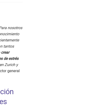
Para nosotros
conocimiento
cientemente
an tantos
e
crear
s de estrés
en Zurich y
ctor general
ación
es