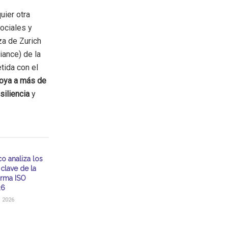
ier otra
ociales y
za de Zurich
iance) de la
tida con el
oya a más de
siliencia
y
o analiza los
clave de la
rma ISO
26
 2026