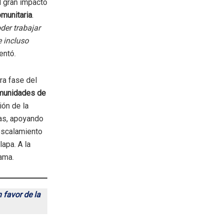
el gran impacto
omunitaria
.
der trabajar
e incluso
entó.
ra fase del
omunidades de
ión de la
ias, apoyando
escalamiento
apa. A la
ama.
 favor de la