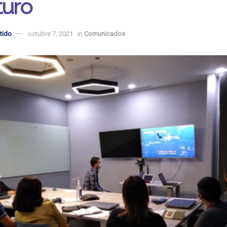
turo
tido
octubre 7, 2021
in
Comunicados