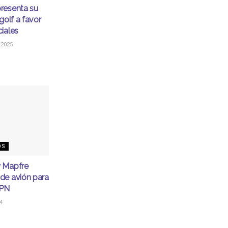
resenta su
golf a favor
iales
 2025
OS
 Mapfre
de avión para
IPN
4