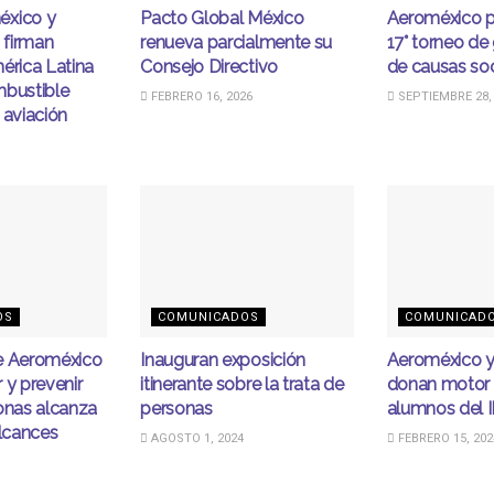
éxico y
Pacto Global México
Aeroméxico p
 firman
renueva parcialmente su
17° torneo de 
érica Latina
Consejo Directivo
de causas soc
mbustible
FEBRERO 16, 2026
SEPTIEMBRE 28,
 aviación
OS
COMUNICADOS
COMUNICAD
e Aeroméxico
Inauguran exposición
Aeroméxico y
r y prevenir
itinerante sobre la trata de
donan motor 
onas alcanza
personas
alumnos del 
alcances
AGOSTO 1, 2024
FEBRERO 15, 202