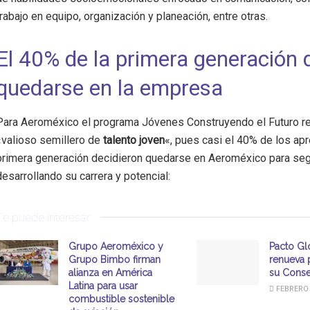
trabajo en equipo, organización y planeación, entre otras.
El 40% de la primera generación 
quedarse en la empresa
Para Aeroméxico el programa Jóvenes Construyendo el Futuro r
«valioso semillero de
talento joven
«, pues casi el 40% de los ap
primera generación decidieron quedarse en Aeroméxico para seg
desarrollando su carrera y potencial:
Te puede interesar
Grupo Aeroméxico y
Pacto Gl
Grupo Bimbo firman
renueva 
alianza en América
su Conse
Latina para usar
FEBRERO 
combustible sostenible