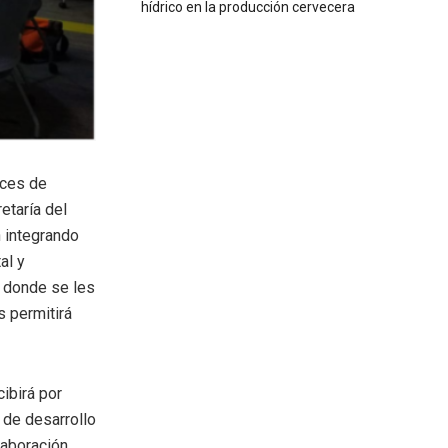
hídrico en la producción cervecera
ices de
etaría del
n integrando
al y
, donde se les
s permitirá
cibirá por
 de desarrollo
aboración,