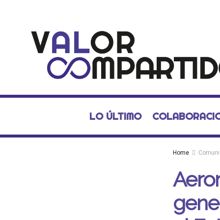
LO ÚLTIMO
COLABORACI
Home
Comuni
Aero
gene