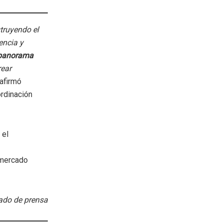
truyendo el
encia y
anorama
rear
 afirmó
ordinación
 el
 mercado
do de prensa