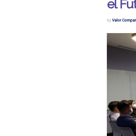
el Fu
by
Valor Compar