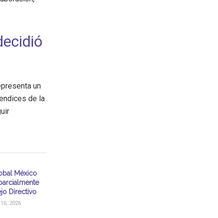
decidió
epresenta un
rendices de la
uir
obal México
parcialmente
jo Directivo
16, 2026