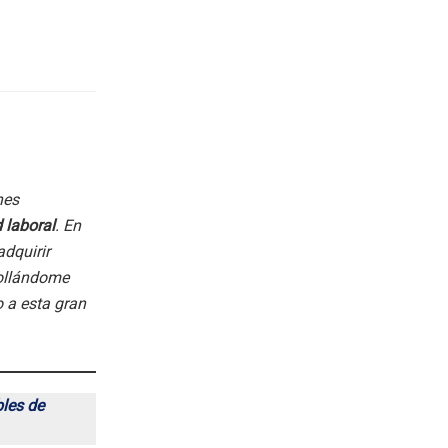
nes
 laboral
. En
dquirir
rollándome
 a esta gran
bles de