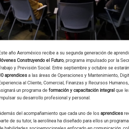
Este año Aeroméxico recibe a su segunda generación de aprend
Jóvenes Construyendo el Futuro
, programa impulsado por la Secr
Trabajo y Previsión Social. Entre septiembre y octubre se estará
30 aprendices
a las áreas de Operaciones y Mantenimiento, Digit
Experiencia al Cliente, Comercial, Finanzas y Recursos Humanos
asignará un programa de
formación y capacitación integral
que le
impulsar su desarrollo profesional y personal.
Además del acompañamiento que cada uno de los
aprendices
re
parte de su tutor, la aerolínea ha diseñado para ellos un programa
de habilidades socioemocionales enfocado en comunicación, col