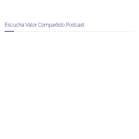
Escucha Valor Compartido Podcast
Entradas recientes
Se pierde 1 de cada 3 dólares generados en el PIB mundial por uso
ineficiente de recursos
Voluntarios de Banco BASE imparten taller de finanzas a niñas y