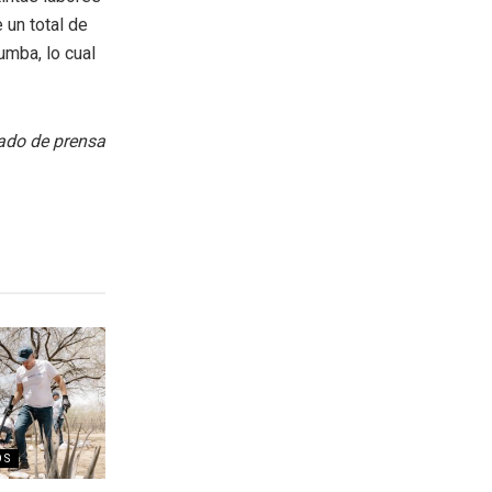
 un total de
umba, lo cual
do de prensa
OS