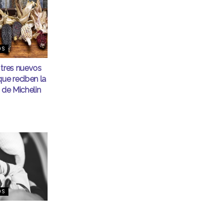
OS
 tres nuevos
que reciben la
 de Michelin
OS
el ‘Global
s Fund’ 2026