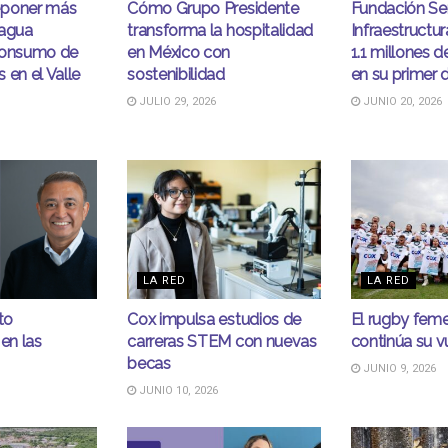
eponer más
Cómo Grupo Presidente
Fundación S
 agua
transforma la hospitalidad
Infraestructur
consumo de
en México con
1.1 millones 
 en el Valle
sostenibilidad
en su primer 
JULIO 29, 2026
JUNIO 20, 2026
LA RED
LA RED
to
Cox impulsa estudios de
El rugby fem
 en las
carreras STEM con nuevas
continúa su v
becas
JUNIO 9, 2026
JUNIO 10, 2026