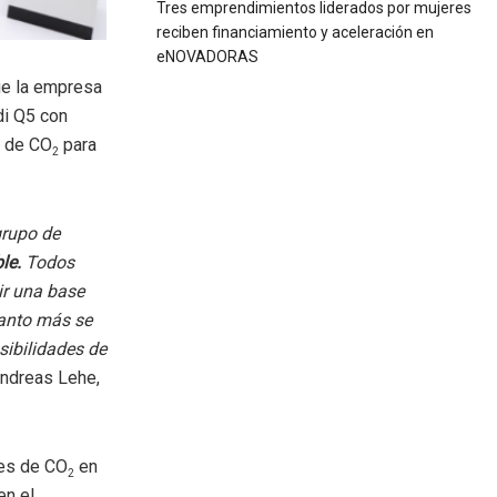
Tres emprendimientos liderados por mujeres
reciben financiamiento y aceleración en
eNOVADORAS
ue la empresa
di Q5 con
e de CO
para
2
grupo de
le.
Todos
ir una base
uanto más se
sibilidades de
ndreas Lehe,
nes de CO
en
2
en el