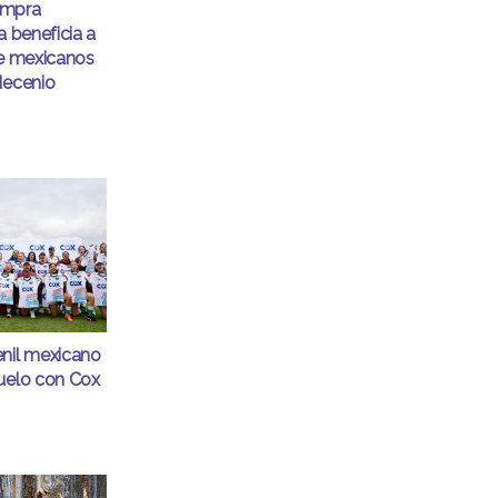
empra
a beneficia a
de mexicanos
decenio
enil mexicano
uelo con Cox