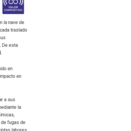
n la nave de
 cada traslado
sus
.
De esta
l.
ido en
 impacto en
ar a sus
mediante la
ímicas,
n de fugas de
tintas labores