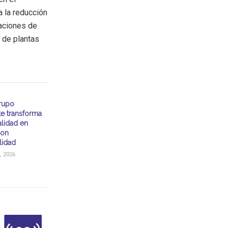
a la reducción
laciones de
s de plantas
rupo
te transforma
alidad en
con
lidad
, 2026