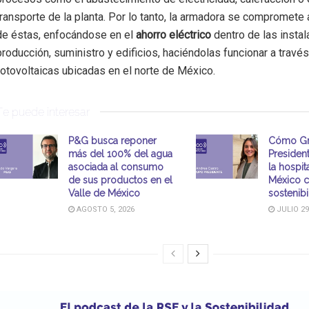
transporte de la planta. Por lo tanto, la armadora se compromete 
de éstas, enfocándose en el
ahorro eléctrico
dentro de las insta
producción, suministro y edificios, haciéndolas funcionar a travé
fotovoltaicas ubicadas en el norte de México.
Te puede interesar
P&G busca reponer
Cómo G
más del 100% del agua
Presiden
asociada al consumo
la hospit
de sus productos en el
México 
Valle de México
sostenibi
AGOSTO 5, 2026
JULIO 29