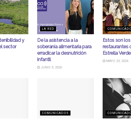
LA RED
COMUNICAD
enibilidad y
De la asistencia a la
Estos son los
el sector
soberanía alimentaria para
restaurantes 
erradicar la desnutrición
Estrella Verde
infantil
MAYO 23, 2026
JUNIO 9, 2026
COMUNICADOS
COMUNICAD
ograma
Grupo dportenis entra al
Apotex lanza 
ética y
Top 10 de Súper Empresas:
Health Acces