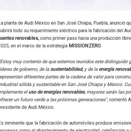
La planta de Audi México en San José Chiapa, Puebla, anunció q
cubrirá todo su requerimiento eléctrico para la fabricación del Au
fuentes renovables,
como primer paso hacia una producción libr
2025, en el marco de la estrategia
MISSION:ZERO.
“Estoy muy contento de que estemos reunidos este distinguido 
líderes de gobierno, de la
sustentabilidad,
y de la
energía renovab
representan diferentes partes de la cadena de valor para constru
industrial sólida y sustentable en San José Chiapa y México. C
implemente el
uso de energías renovables
, mayores serán las po
ofrecer un futuro verde a las próximas generaciones”,
comentó A
presidente de Audi México.
Es inminente que la fabricación de automóviles produce emisio
procesos como el abastecimiento de electricidad, calefacción o 