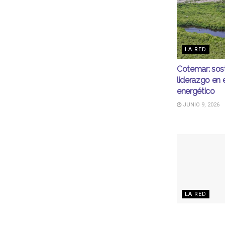
LA RED
Cotemar: sost
liderazgo en 
energético
JUNIO 9, 2026
LA RED
Cox lleva pr
educativo de 