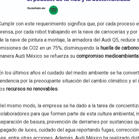
Cumplir con este requerimiento significa que, por cada proceso e
prensa, por cada robot trabajando en la nave de carrocerías y por
de la nave de pintura a montaje, la armadora del Audi Q5, reduce 
emisiones de CO2 en un 75%; disminuyendo la
huella de carbono
manera Audi México se refuerza su
compromiso medioambienta
En los últimos años el cuidado del medio ambiente se ha convert
tendencia por la preocupante situación del cambio climático y el
los
recursos no renovables.
Del mismo modo, la empresa se ha dado a la tarea de concientiz
colaboradores para que formen parte de esta cultura ambiental, 
separación de basura, prevención de derrames por sustancias qu
apagado de luces, cuidado del agua reportando fugas, correcció
aire, entre otras acciones. Además, Audi México ha realizado dis