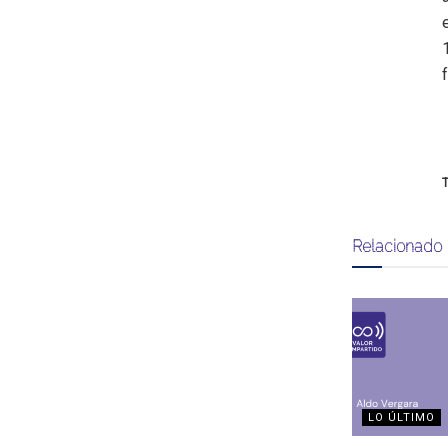
T
Relacionado
LO ÚLTIMO