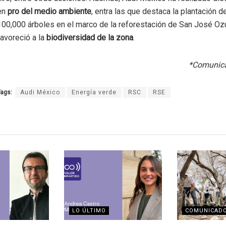
en
pro del medio ambiente
, entra las que destaca la plantación de
100,000 árboles en el marco de la reforestación de San José Oz
favoreció a la
biodiversidad de la zona
.
*Comunica
ags:
Audi México
Energía verde
RSC
RSE
LO ÚLTIMO
COMUNICAD