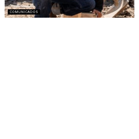
COMUNICADOS
TECHO busca recaudar fondos con transmisión en
vivo por Twitch
JULIO 31, 2026
COMUNICADOS