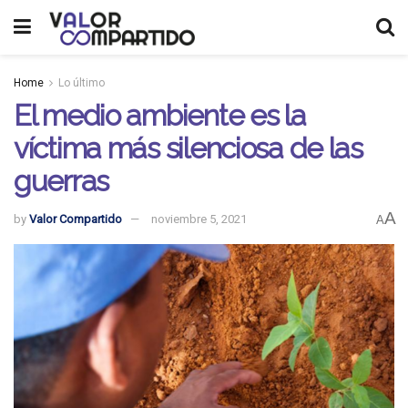
Home
Lo último
El medio ambiente es la
víctima más silenciosa de las
guerras
A
by
Valor Compartido
noviembre 5, 2021
A