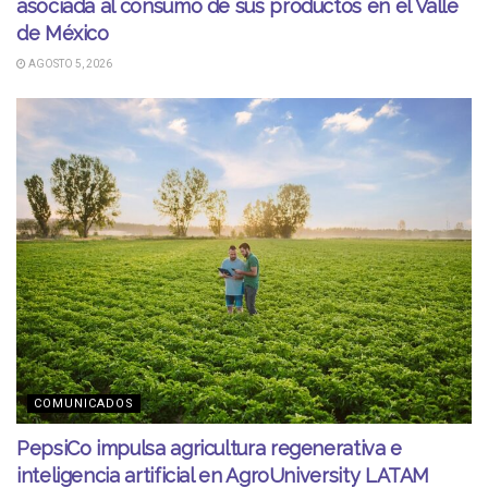
asociada al consumo de sus productos en el Valle
de México
AGOSTO 5, 2026
COMUNICADOS
PepsiCo impulsa agricultura regenerativa e
inteligencia artificial en AgroUniversity LATAM