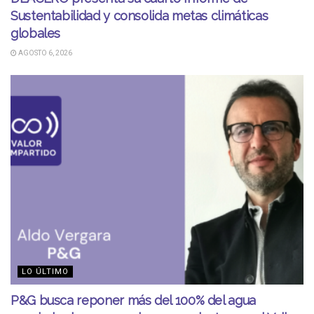
Sustentabilidad y consolida metas climáticas
globales
AGOSTO 6, 2026
LO ÚLTIMO
P&G busca reponer más del 100% del agua