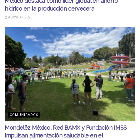
México destaca como líder global en ahorro
hídrico en la producción cervecera
AGOSTO 7, 2026
COMUNICADOS
Mondelēz México, Red BAMX y Fundación IMSS
impulsan alimentación saludable en el