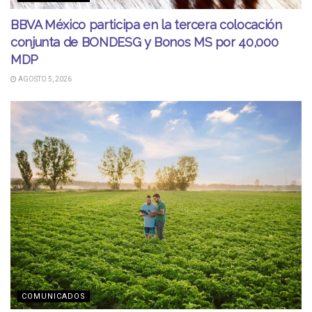
BBVA México participa en la tercera colocación
conjunta de BONDESG y Bonos MS por 40,000
MDP
AGOSTO 5, 2026
COMUNICADOS