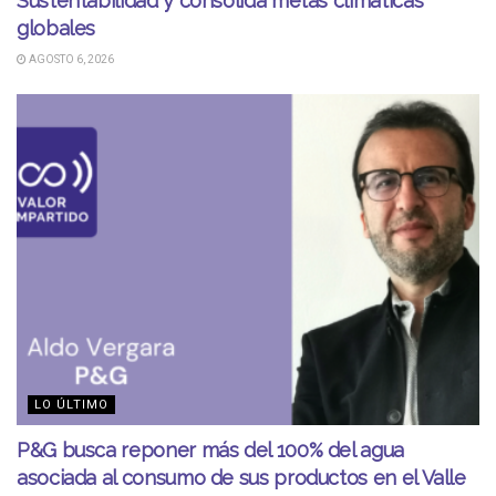
Sustentabilidad y consolida metas climáticas
globales
AGOSTO 6, 2026
LO ÚLTIMO
P&G busca reponer más del 100% del agua
asociada al consumo de sus productos en el Valle