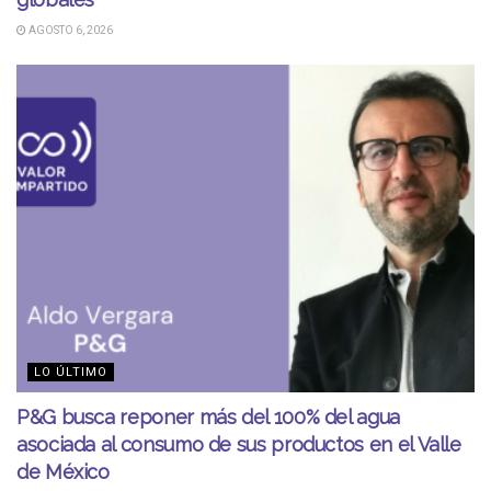
AGOSTO 6, 2026
LO ÚLTIMO
P&G busca reponer más del 100% del agua
asociada al consumo de sus productos en el Valle
de México