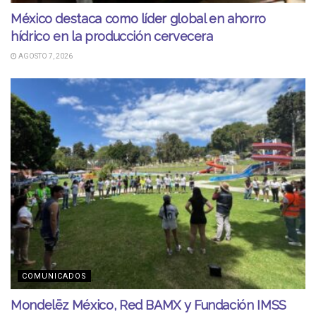
México destaca como líder global en ahorro
hídrico en la producción cervecera
AGOSTO 7, 2026
COMUNICADOS
Mondelēz México, Red BAMX y Fundación IMSS