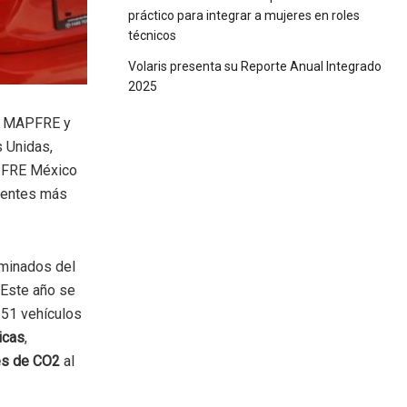
práctico para integrar a mujeres en roles
técnicos
Volaris presenta su Reporte Anual Integrado
2025
po MAPFRE y
 Unidas,
PFRE México
lientes más
aminados del
 Este año se
 51 vehículos
icas
,
es de CO2
al