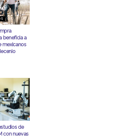
OS
empra
a beneficia a
de mexicanos
decenio
estudios de
M con nuevas