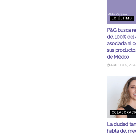
LO ÚLTIMO
P&G busca r
del 100% del
asociada al 
sus productos
de México
AGOSTO 5, 2026
COLABORACI
La ciudad ta
habla del me