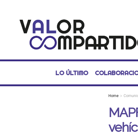
LO ÚLTIMO
COLABORACI
Home
Comuni
MAPF
vehíc