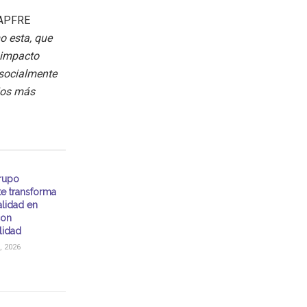
MAPFRE
o esta, que
 impacto
socialmente
ios más
rupo
te transforma
alidad en
con
lidad
, 2026