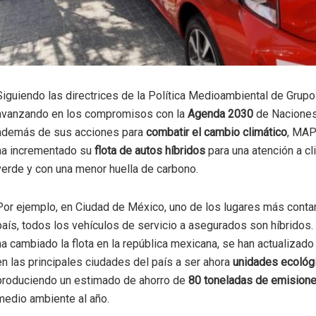
Siguiendo las directrices de la Política Medioambiental de Gru
avanzando en los compromisos con la
Agenda 2030
de Naciones
además de sus acciones para
combatir el cambio climático
, MA
ha incrementado su
flota de autos híbridos
para una atención a c
verde y con una menor huella de carbono.
Por ejemplo, en Ciudad de México, uno de los lugares más cont
país, todos los vehículos de servicio a asegurados son híbridos.
ha cambiado la flota en la república mexicana, se han actualizado
en las principales ciudades del país a ser ahora
unidades ecológ
produciendo un estimado de ahorro de
80 toneladas de emision
medio ambiente al año.