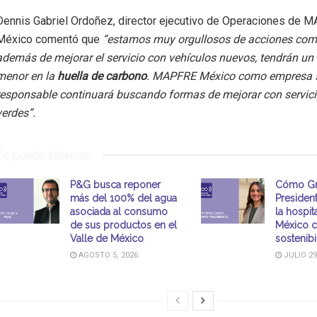
Dennis Gabriel Ordoñez, director ejecutivo de Operaciones de 
México comentó que
“estamos muy orgullosos de acciones com
además de mejorar el servicio con vehículos nuevos, tendrán un
menor en la
huella de carbono
. MAPFRE México como empresa 
responsable continuará buscando formas de mejorar con servic
verdes”.
Te puede interesar
P&G busca reponer
Cómo G
más del 100% del agua
Presiden
asociada al consumo
la hospit
de sus productos en el
México 
Valle de México
sostenibi
AGOSTO 5, 2026
JULIO 29