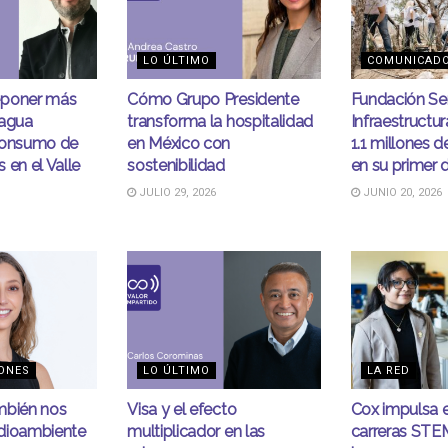
LO ÚLTIMO
COMUNICAD
eponer más
Cómo Grupo Presidente
Fundación S
 agua
transforma la hospitalidad
Infraestructur
consumo de
en México con
1.1 millones 
 en el Valle
sostenibilidad
en su primer 
JULIO 29, 2026
JUNIO 20, 2026
ONES
LO ÚLTIMO
LA RED
mbién nos
Visa y el efecto
Cox impulsa 
dioambiente
multiplicador en las
carreras STE