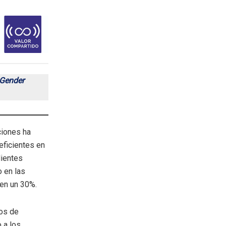
 Gender
ciones ha
eficientes en
lientes
o en las
 en un 30%.
os de
 a los