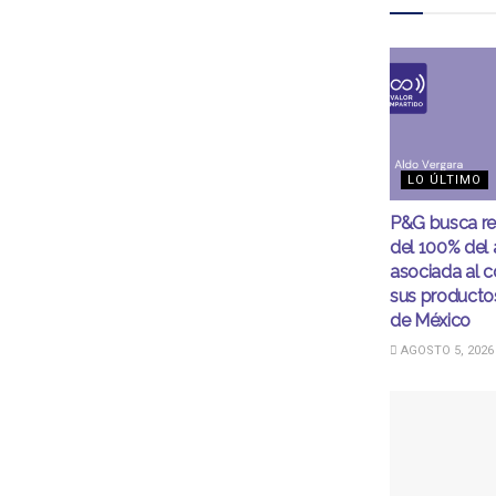
LO ÚLTIMO
P&G busca r
del 100% del
asociada al 
sus productos
de México
AGOSTO 5, 2026