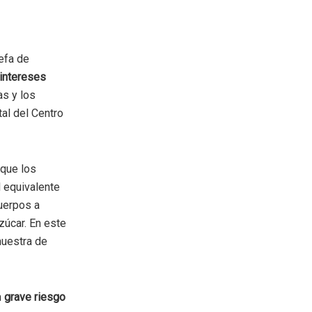
jefa de
 intereses
as y los
tal del Centro
 que los
 equivalente
cuerpos a
zúcar. En este
muestra de
n
grave riesgo