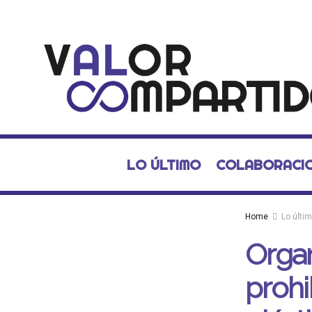
LO ÚLTIMO
COLABORACI
Home
Lo últi
Organ
prohi