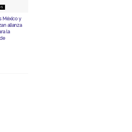
OS
 México y
an alianza
ra la
 de