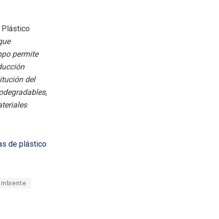
 Plástico
que
empo permite
ducción
tución del
iodegradables,
teriales
as de plástico
ambiente