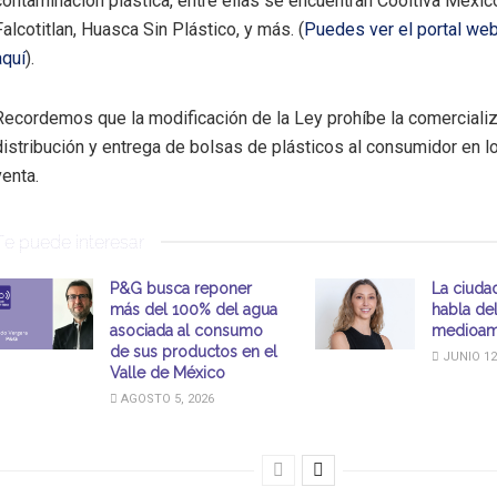
contaminación plástica, entre ellas se encuentran Cooltiva México
Falcotitlan, Huasca Sin Plástico, y más. (
Puedes ver el portal web
aquí
).
Recordemos que la modificación de la Ley prohíbe la comercializ
distribución y entrega de bolsas de plásticos al consumidor en l
venta.
Te puede interesar
P&G busca reponer
La ciuda
más del 100% del agua
habla de
asociada al consumo
medioam
de sus productos en el
JUNIO 12
Valle de México
AGOSTO 5, 2026