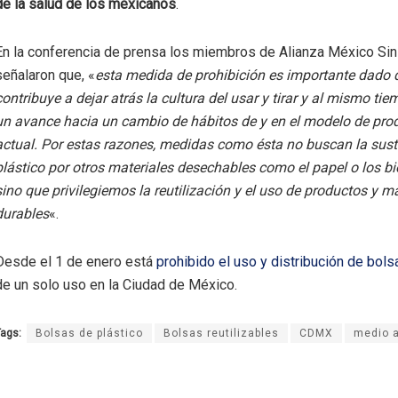
de la salud de los mexicanos
.
En la conferencia de prensa los miembros de Alianza México Sin
señalaron que, «
esta medida de prohibición es importante dado 
contribuye a dejar atrás la cultura del usar y tirar y al mismo ti
un avance hacia un cambio de hábitos de y en el modelo de pro
actual. Por estas razones, medidas como ésta no buscan la susti
plástico por otros materiales desechables como el papel o los b
sino que privilegiemos la reutilización y el uso de productos y ma
durables
«.
Desde el 1 de enero está
prohibido el uso y distribución de bols
de un solo uso en la Ciudad de México.
ags:
Bolsas de plástico
Bolsas reutilizables
CDMX
medio 