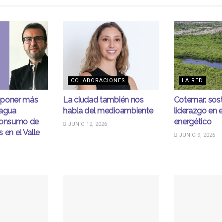
COLABORACIONES
LA RED
eponer más
La ciudad también nos
Cotemar: sost
 agua
habla del medioambiente
liderazgo en e
consumo de
energético
JUNIO 12, 2026
 en el Valle
JUNIO 9, 2026