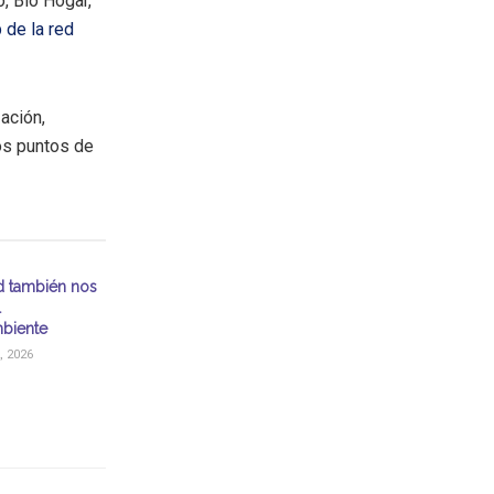
, Bio Hogar,
 de la red
ación,
os puntos de
d también nos
l
biente
, 2026