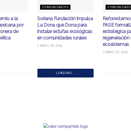
COMUNICADOS
COMUNICAD
emio a la
Soriana Fundación impulsa
Reforestamos
exicana por
La Dona que Dona para
PASE formaliz
ionera de
instalar estufas ecológicas
estratégica pa
ética
en comunidades rurales
regeneración
ecosistemas
MAYO 28, 2026
MAYO 22, 2026
LOADING...