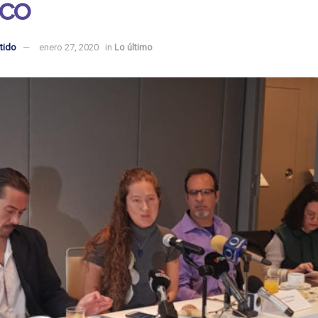
ico
tido
enero 27, 2020
in
Lo último