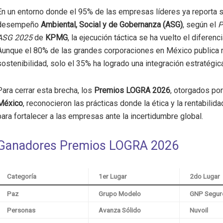
En un entorno donde el 95% de las empresas líderes ya reporta 
desempeño
Ambiental, Social y de Gobernanza (ASG)
, según el
P
ASG 2025
de
KPMG
, la ejecución táctica se ha vuelto el diferenc
Aunque el 80% de las grandes corporaciones en México publica 
sostenibilidad, solo el 35% ha logrado una integración estratégica
Para cerrar esta brecha, los
Premios LOGRA 2026
, otorgados po
México
, reconocieron las prácticas donde la ética y la rentabili
para fortalecer a las empresas ante la incertidumbre global.
Ganadores Premios LOGRA 2026
Categoría
1er Lugar
2do Lugar
Paz
Grupo Modelo
GNP Segur
Personas
Avanza Sólido
Nuvoil