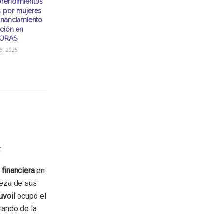
rendimientos
s por mujeres
financiamiento
ación en
ORAS
, 2026
r
 financiera
en
breza de sus
uvoil
ocupó el
rando de la