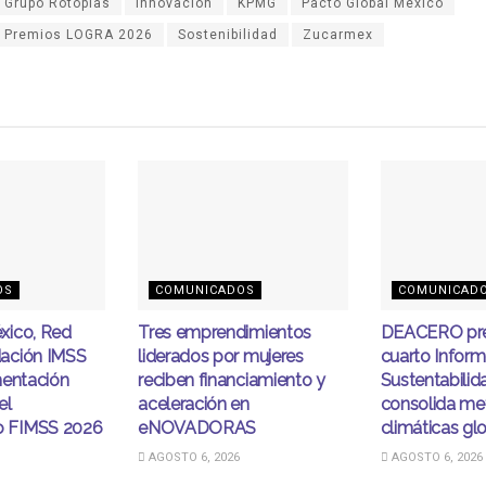
Grupo Rotoplas
Innovación
KPMG
Pacto Global México
Premios LOGRA 2026
Sostenibilidad
Zucarmex
OS
COMUNICADOS
COMUNICAD
xico, Red
Tres emprendimientos
DEACERO pre
ación IMSS
liderados por mujeres
cuarto Infor
mentación
reciben financiamiento y
Sustentabilid
el
aceleración en
consolida me
 FIMSS 2026
eNOVADORAS
climáticas gl
AGOSTO 6, 2026
AGOSTO 6, 2026