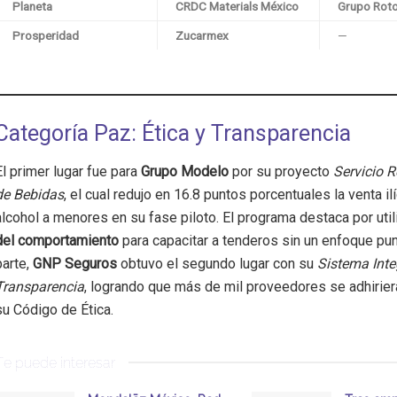
Planeta
CRDC Materials México
Grupo Rot
Prosperidad
Zucarmex
—
Categoría Paz: Ética y Transparencia
El primer lugar fue para
Grupo Modelo
por su proyecto
Servicio 
de Bebidas
, el cual redujo en 16.8 puntos porcentuales la venta ilí
alcohol a menores en su fase piloto. El programa destaca por uti
del comportamiento
para capacitar a tenderos sin un enfoque pun
parte,
GNP Seguros
obtuvo el segundo lugar con su
Sistema Inte
Transparencia
, logrando que más de mil proveedores se adhirier
su Código de Ética.
Te puede interesar