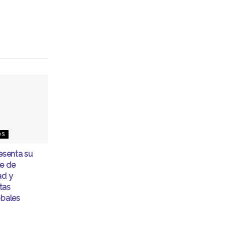
OS
senta su
me de
ad y
tas
obales