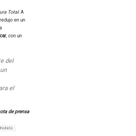
ura Total
. A
 redujo en un
a
car
, con un
e del
 un
ara el
ota de prensa
Modelo