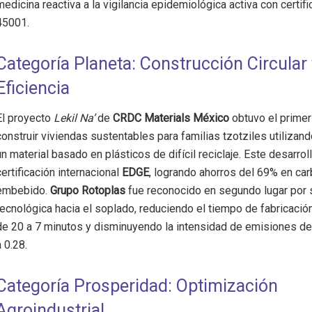
medicina reactiva a la vigilancia epidemiológica activa con certif
45001.
Categoría Planeta: Construcción Circular 
Eficiencia
El proyecto
Lekil Na’
de
CRDC Materials México
obtuvo el primer 
construir viviendas sustentables para familias tzotziles utilizan
un material basado en plásticos de difícil reciclaje. Este desarrol
certificación internacional
EDGE
, logrando ahorros del 69% en ca
embebido.
Grupo Rotoplas
fue reconocido en segundo lugar por s
tecnológica hacia el soplado, reduciendo el tiempo de fabricació
de 20 a 7 minutos y disminuyendo la intensidad de emisiones d
a 0.28.
Categoría Prosperidad: Optimización
Agroindustrial