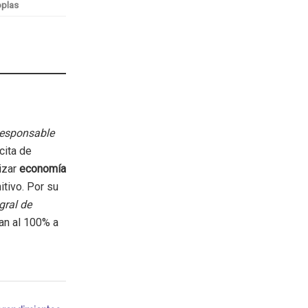
oplas
Responsable
cita de
lizar
economía
itivo. Por su
gral de
an al 100% a