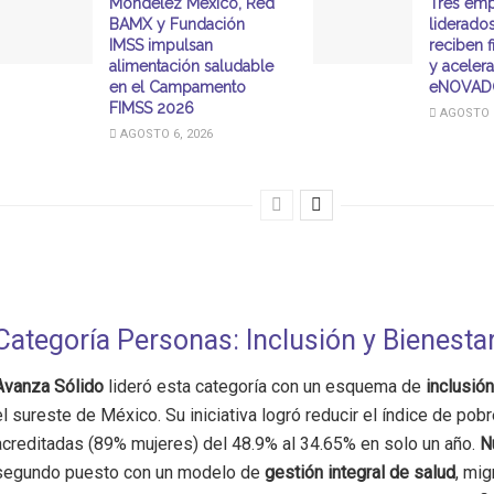
Mondelēz México, Red
Tres emp
BAMX y Fundación
liderado
IMSS impulsan
reciben 
alimentación saludable
y aceler
en el Campamento
eNOVAD
FIMSS 2026
AGOSTO 6
AGOSTO 6, 2026
Categoría Personas: Inclusión y Bienesta
Avanza Sólido
lideró esta categoría con un esquema de
inclusión
el sureste de México. Su iniciativa logró reducir el índice de po
acreditadas (89% mujeres) del 48.9% al 34.65% en solo un año.
N
segundo puesto con un modelo de
gestión integral de salud
, mig