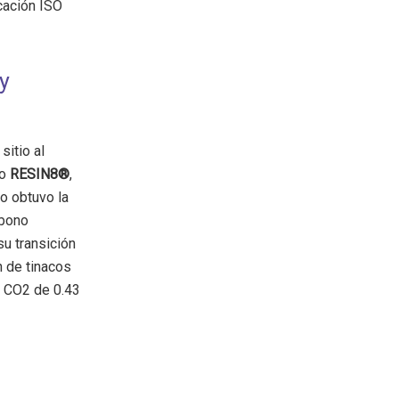
icación ISO
y
sitio al
do
RESIN8®
,
lo obtuvo la
rbono
u transición
n de tinacos
e CO2 de 0.43