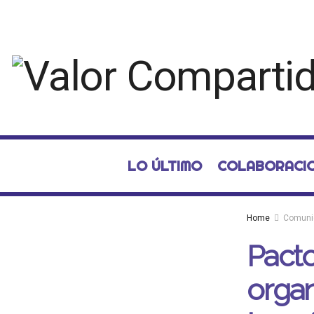
LO ÚLTIMO
COLABORACI
Home
Comuni
Pacto
organ