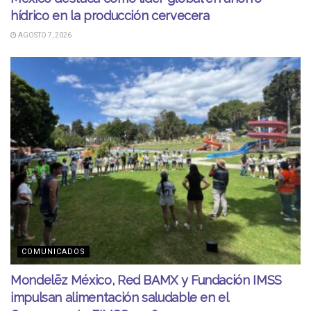
hídrico en la producción cervecera
AGOSTO 7, 2026
COMUNICADOS
Mondelēz México, Red BAMX y Fundación IMSS
impulsan alimentación saludable en el