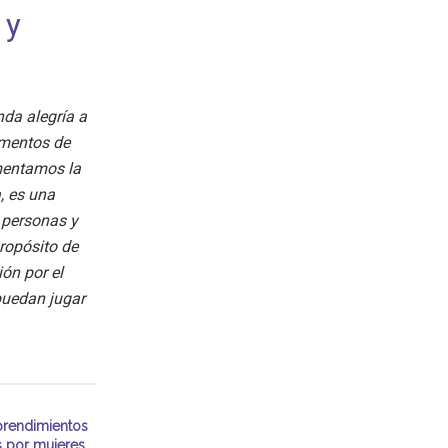
 y
nda alegría a
omentos de
omentamos la
, es una
 personas y
ropósito de
ón por el
puedan jugar
rendimientos
s por mujeres