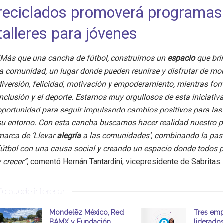
reciclados promoverá programas
talleres para jóvenes
“Más que una cancha de fútbol, construimos un
espacio
que bri
la comunidad, un lugar donde pueden reunirse y disfrutar de m
diversión, felicidad, motivación y empoderamiento, mientras f
inclusión y el deporte. Estamos muy orgullosos de esta iniciativa
oportunidad para seguir impulsando cambios positivos para las
su entorno. Con esta cancha buscamos hacer realidad nuestro p
marca de ‘Llevar
alegría
a las comunidades’, combinando la pasi
fútbol con una causa social y creando un espacio donde todos 
y crecer”,
comentó Hernán Tantardini, vicepresidente de Sabritas.
Te puede interesar
Mondelēz México, Red
Tres emp
BAMX y Fundación
liderado