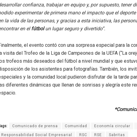
desarrollar confianza, trabajar en equipo y, por supuesto, tener d
podido experimentar de primera mano el impacto que el deporte
en la vida de las personas, y gracias a esta iniciativa, las perso
encontrar en el
fútbol
un lugar seguro y divertido”.
Finalmente, el evento contó con una sorpresa especial para la c
la visita del Trofeo de la Liga de Campeones de la UEFA (“La orej
los trofeos más deseados del fútbol a nivel mundial y que estuv
disposición de los asistentes para fotografías. También, los invi
especiales y la comunidad local pudieron disfrutar de la tarde pa
las diferentes dinámicas que llenan de sonrisas y alegría este r
espacio.
*Comunica
ags:
Comunicado de prensa
Comunidad
Economía circular
Responsabilidad Social Empresarial
RSC
RSE
Sabritas