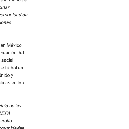
cutar
 comunidad de
ciones
a en México
creación del
 social
de fútbol en
Unido y
ficas en los
icio de las
 UEFA
rrollo
omunidades