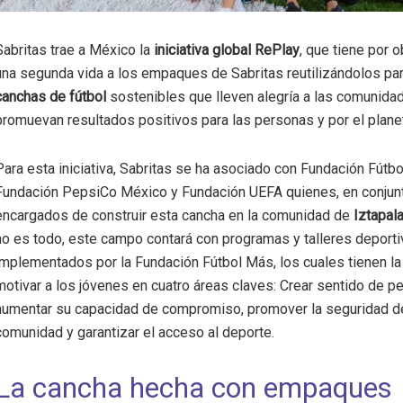
Sabritas trae a México la
iniciativa
global RePlay
, que tiene por o
una segunda vida a los empaques de Sabritas reutilizándolos par
canchas de fútbol
sostenibles que lleven alegría a las comunida
promuevan resultados positivos para las personas y por el plane
Para esta iniciativa, Sabritas se ha asociado con Fundación Fútb
Fundación PepsiCo México y Fundación UEFA quienes, en conjunt
encargados de construir esta cancha en la comunidad de
Iztapal
no es todo, este campo contará con programas y talleres deport
implementados por la Fundación Fútbol Más, los cuales tienen la
motivar a los jóvenes en cuatro áreas claves: Crear sentido de pe
aumentar su capacidad de compromiso, promover la seguridad de
comunidad y garantizar el acceso al deporte.
La cancha hecha con empaques