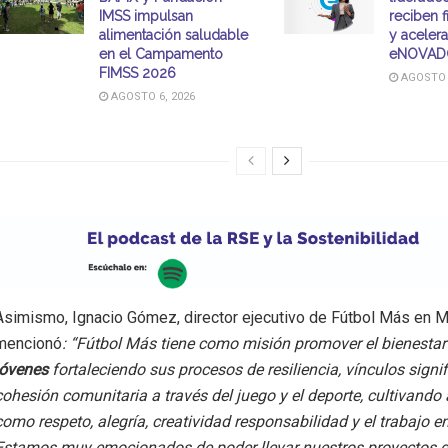
IMSS impulsan
reciben 
alimentación saludable
y aceler
en el Campamento
eNOVAD
FIMSS 2026
AGOSTO 6
AGOSTO 6, 2026
Asimismo, Ignacio Gómez, director ejecutivo de Fútbol Más en 
mencionó
: “Fútbol Más tiene como misión promover el bienesta
jóvenes
fortaleciendo sus procesos de resiliencia, vínculos signif
cohesión comunitaria a través del juego y el deporte, cultivando 
como respeto, alegría, creatividad responsabilidad y el trabajo e
Estamos muy emocionados de poder llevar nuestros proyectos 