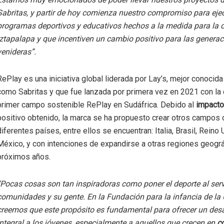
Sabritas, y partir de hoy comienza nuestro compromiso para eje
programas deportivos y educativos hechos a la medida para la
Iztapalapa y que incentiven un cambio positivo para las genera
venideras”.
RePlay es una iniciativa global liderada por Lay’s, mejor conocid
como Sabritas y que fue lanzada por primera vez en 2021 con la 
primer campo sostenible RePlay en Sudáfrica. Debido al
impacto
positivo obtenido, la marca se ha propuesto crear otros campos 
diferentes países, entre ellos se encuentran: Italia, Brasil, Reino 
México, y con intenciones de expandirse a otras regiones geográ
próximos años.
“Pocas cosas son tan inspiradoras como poner el deporte al serv
comunidades y su gente. En la Fundación para la infancia de la
creemos que este propósito es fundamental para ofrecer un desa
integral a los jóvenes, especialmente a aquellos que crecen en
c