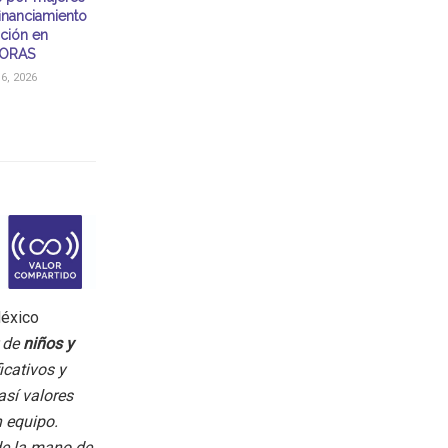
financiamiento
ación en
ORAS
, 2026
México
r de
niños y
icativos y
así valores
n equipo.
de la mano de