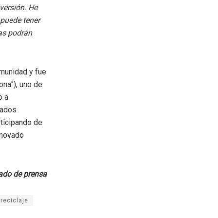
iversión. He
 puede tener
nas podrán
omunidad y fue
ona”), uno de
o a
tados
rticipando de
enovado
do de prensa
reciclaje