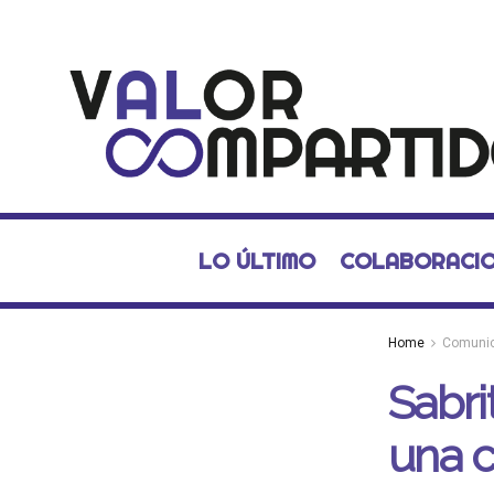
LO ÚLTIMO
COLABORACI
Home
Comuni
Sabri
una c