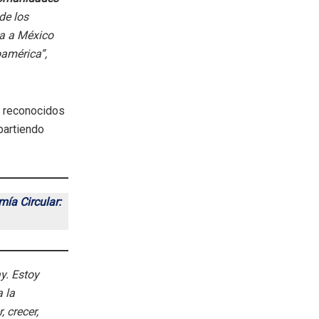
de los
ma a México
oamérica”,
s reconocidos
artiendo
ía Circular:
y. Estoy
 la
 crecer,