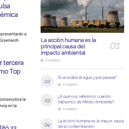
ulsa
démica
representarán a
La acción humana es la
 Greenwich
principal causa del
impacto ambiental
0 SHARES
r tercera
omo Top
Si se acaba el agua ¿qué pasaría?
0 SHARES
¿A qué nos referimos cuando
 consecutiva la
hablamos de Medio Ambiente?
ncia en la
0 SHARES
La acción humana es la mayor causa
de la contaminación
itó 22