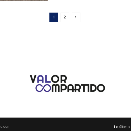
1
2
do.com
Lo último