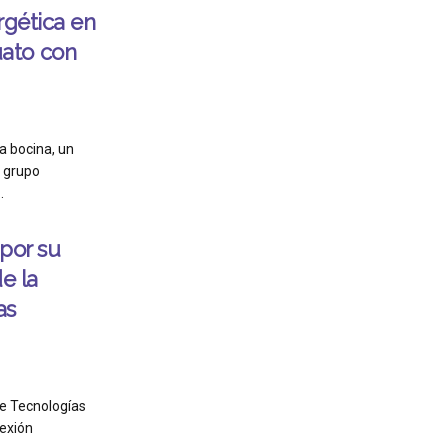
rgética en
ato con
a bocina, un
n grupo
.
por su
e la
as
de Tecnologías
nexión