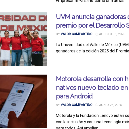
Empresarial Paisano’ como una de las ...
UVM anuncia ganadoras 
premio por el Desarrollo S
BY
VALOR COMPARTIDO
AGOSTO 18, 2025
La Universidad del Valle de México (UVM
ganadoras de la edición 2025 del Premio 
Motorola desarrolla con 
nativos nuevo teclado en
para Android
BY
VALOR COMPARTIDO
JUNIO 23, 2025
Motorola y la Fundación Lenovo están 
con la inclusión y con una tecnología más
para todos. Así amplían ...