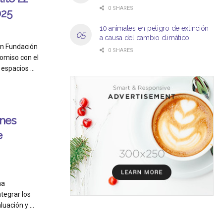
0 SHARES
025
10 animales en peligro de extinción
a causa del cambio climático
on Fundación
0 SHARES
omiso con el
espacios ...
nes
e
na
tegrar los
ación y ...