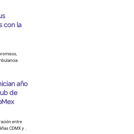
us
 con la
promisos,
ambulancia
ician año
lub de
doMex
ración entre
iñas CDMX y ...