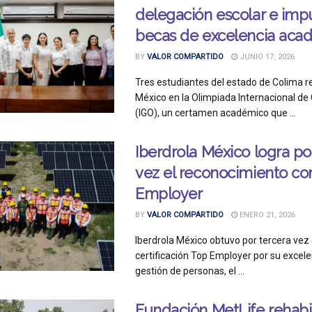
delegación escolar e imp
becas de excelencia aca
BY
VALOR COMPARTIDO
JUNIO 17, 2026
Tres estudiantes del estado de Colima 
México en la Olimpiada Internacional de
(IGO), un certamen académico que ...
Iberdrola México logra po
vez el reconocimiento c
Employer
BY
VALOR COMPARTIDO
ENERO 21, 2026
Iberdrola México obtuvo por tercera vez
certificación Top Employer por su excele
gestión de personas, el ...
Fundación MetLife rehabil