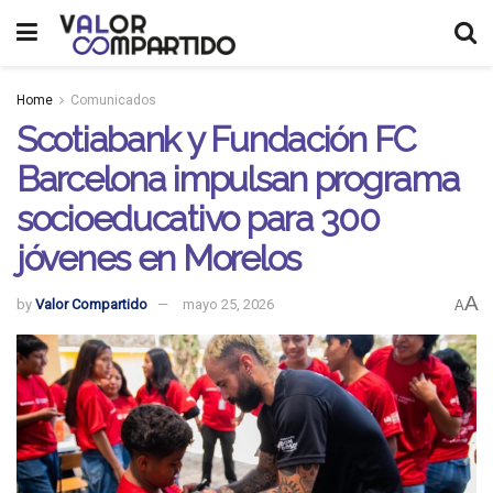
Home
Comunicados
Scotiabank y Fundación FC
Barcelona impulsan programa
socioeducativo para 300
jóvenes en Morelos
A
by
Valor Compartido
mayo 25, 2026
A