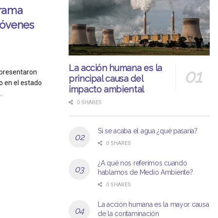
grama
jóvenes
La acción humana es la
 presentaron
principal causa del
 en el estado
impacto ambiental
.
0 SHARES
Si se acaba el agua ¿qué pasaría?
0 SHARES
¿A qué nos referimos cuando
hablamos de Medio Ambiente?
0 SHARES
La acción humana es la mayor causa
de la contaminación