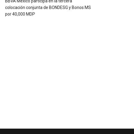
BBVA México participa en la tercera
colocación conjunta de BONDESG y Bonos MS
por 40,000 MDP