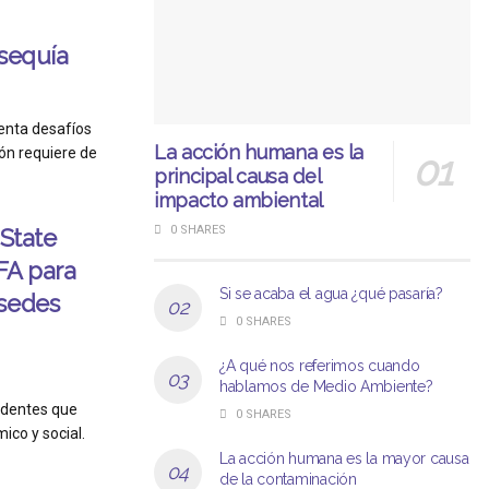
 sequía
enta desafíos
La acción humana es la
ión requiere de
principal causa del
impacto ambiental
0 SHARES
 State
IFA para
Si se acaba el agua ¿qué pasaría?
 sedes
0 SHARES
¿A qué nos referimos cuando
hablamos de Medio Ambiente?
cedentes que
0 SHARES
co y social.
La acción humana es la mayor causa
de la contaminación