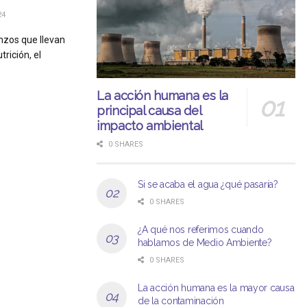
24
nzos que llevan
rición, el
La acción humana es la
principal causa del
impacto ambiental
0 SHARES
Si se acaba el agua ¿qué pasaría?
0 SHARES
¿A qué nos referimos cuando
hablamos de Medio Ambiente?
0 SHARES
La acción humana es la mayor causa
de la contaminación