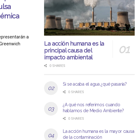
ulsa
démica
representarán a
La acción humana es la
 Greenwich
principal causa del
impacto ambiental
0 SHARES
Si se acaba el agua ¿qué pasaría?
0 SHARES
¿A qué nos referimos cuando
hablamos de Medio Ambiente?
0 SHARES
La acción humana es la mayor causa
de la contaminación