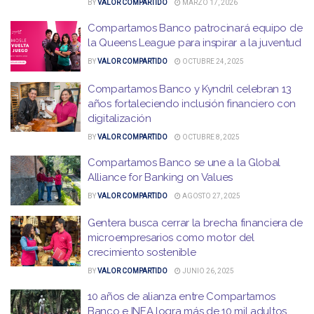
BY
VALOR COMPARTIDO
MARZO 17, 2026
Compartamos Banco patrocinará equipo de
la Queens League para inspirar a la juventud
BY
VALOR COMPARTIDO
OCTUBRE 24, 2025
Compartamos Banco y Kyndril celebran 13
años fortaleciendo inclusión financiero con
digitalización
BY
VALOR COMPARTIDO
OCTUBRE 8, 2025
Compartamos Banco se une a la Global
Alliance for Banking on Values
BY
VALOR COMPARTIDO
AGOSTO 27, 2025
Gentera busca cerrar la brecha financiera de
microempresarios como motor del
crecimiento sostenible
BY
VALOR COMPARTIDO
JUNIO 26, 2025
10 años de alianza entre Compartamos
Banco e INEA logra más de 10 mil adultos