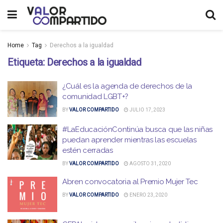
Home
Tag
Derechos a la igualdad
Etiqueta:
Derechos a la igualdad
¿Cuál es la agenda de derechos de la
comunidad LGBT+?
BY
VALOR COMPARTIDO
JULIO 17, 2023
#LaEducaciónContinúa busca que las niñas
puedan aprender mientras las escuelas
estén cerradas
BY
VALOR COMPARTIDO
AGOSTO 31, 2020
Abren convocatoria al Premio Mujer Tec
BY
VALOR COMPARTIDO
ENERO 23, 2020