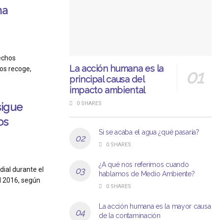
ha
rechos
La acción humana es la
os recoge,
principal causa del
impacto ambiental
0 SHARES
sigue
os
Si se acaba el agua ¿qué pasaría?
0 SHARES
¿A qué nos referimos cuando
dial durante el
hablamos de Medio Ambiente?
l 2016, según
0 SHARES
La acción humana es la mayor causa
de la contaminación