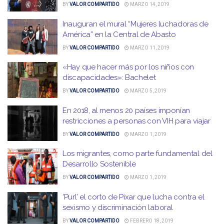
BY
VALOR COMPARTIDO
MARZO 14, 2019
Inauguran el mural “Mujeres luchadoras de
América” en la Central de Abasto
BY
VALOR COMPARTIDO
MARZO 11, 2019
«Hay que hacer más por los niños con
discapacidades»: Bachelet
BY
VALOR COMPARTIDO
MARZO 5, 2019
En 2018, al menos 20 países imponían
restricciones a personas con VIH para viajar
BY
VALOR COMPARTIDO
MARZO 1, 2019
Los migrantes, como parte fundamental del
Desarrollo Sostenible
BY
VALOR COMPARTIDO
MARZO 1, 2019
‘Purl’ el corto de Pixar que lucha contra el
sexismo y discriminación laboral
BY
VALOR COMPARTIDO
FEBRERO 18, 2019