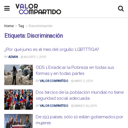
Home
Tag
Discriminación
Etiqueta:
Discriminación
¿Por qué junio es el mes del orgullo LGBTTTIQA?
BY
ADMIN
AGOSTO 1, 2019
ODS 1 Erradicar la Pobreza en todas sus
formas y en todas partes
BY
VALOR COMPARTIDO
MAYO 2, 2019
Dos tercios de la población mundial no tiene
seguridad social adecuada
BY
VALOR COMPARTIDO
MARZO 26, 2019
De 193 países, sólo 10 están gobernados por
mujeres