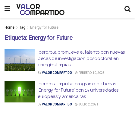
Home
Tag
Energy for Future
Etiqueta:
Energy for Future
Iberdrola promueve el talento con nuevas
becas de investigación posdoctoral en
energías limpias
BY
VALOR COMPARTIDO
FEBRERO 10, 2023
Iberdrola impulsa programa de becas
‘Energy for Future’ con 15 universidades
europeas y americanas
BY
VALOR COMPARTIDO
JULIO 2, 2021