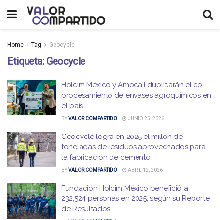
Home
Tag
Geocycle
Etiqueta:
Geocycle
Holcim México y Amocali duplicarán el co-
procesamiento de envases agroquímicos en
el país
BY
VALOR COMPARTIDO
JUNIO 25, 2026
Geocycle logra en 2025 el millón de
toneladas de residuos aprovechados para
la fabricación de cemento
BY
VALOR COMPARTIDO
ABRIL 12, 2026
Fundación Holcim México benefició a
232,524 personas en 2025, según su Reporte
de Resultados