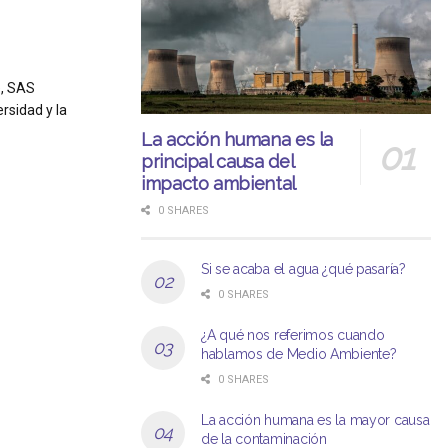
e, SAS
rsidad y la
La acción humana es la
principal causa del
impacto ambiental
0 SHARES
Si se acaba el agua ¿qué pasaría?
0 SHARES
¿A qué nos referimos cuando
hablamos de Medio Ambiente?
0 SHARES
La acción humana es la mayor causa
de la contaminación