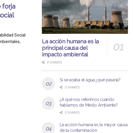
forja
ocial
bilidad Social
La acción humana es la
mbientales,
principal causa del
impacto ambiental
0 SHARES
Si se acaba el agua ¿qué pasaría?
0 SHARES
¿A qué nos referimos cuando
hablamos de Medio Ambiente?
0 SHARES
La acción humana es la mayor causa
de la contaminación