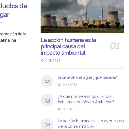
oductos de
ogar
24
promoción de la
La acción humana es la
atina, ha
principal causa del
impacto ambiental
0 SHARES
Si se acaba el agua ¿qué pasaría?
0 SHARES
¿A qué nos referimos cuando
hablamos de Medio Ambiente?
0 SHARES
La acción humana es la mayor causa
de la contaminación