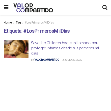
Home
Tag
#LosPrimerosMilDías
Etiqueta:
#LosPrimerosMilDías
Save the Children hace un llamado para
proteger infantes desde sus primeros mil
días
BY
VALOR COMPARTIDO
JULIO 29, 2020