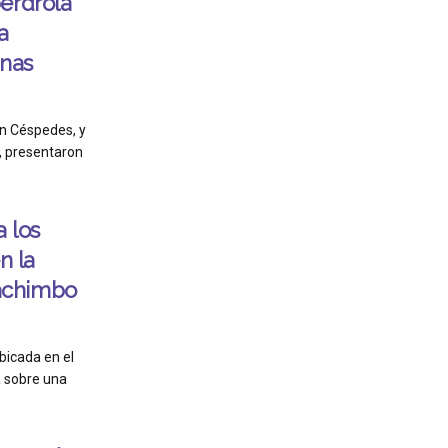
erdrola
a
onas
n Céspedes, y
a, presentaron
a los
n la
achimbo
icada en el
a sobre una