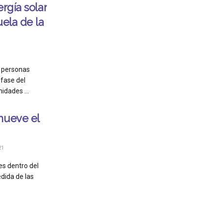
rgía solar
uela de la
0 personas
 fase del
dades ...
mueve el
21
es dentro del
dida de las