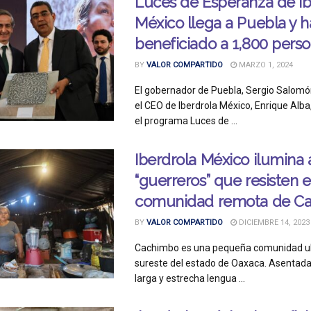
Luces de Esperanza de Ib
México llega a Puebla y h
beneficiado a 1,800 pers
BY
VALOR COMPARTIDO
MARZO 1, 2024
El gobernador de Puebla, Sergio Salomó
el CEO de Iberdrola México, Enrique Alb
el programa Luces de ...
Iberdrola México ilumina 
“guerreros” que resisten e
comunidad remota de C
BY
VALOR COMPARTIDO
DICIEMBRE 14, 2023
Cachimbo es una pequeña comunidad ub
sureste del estado de Oaxaca. Asentad
larga y estrecha lengua ...