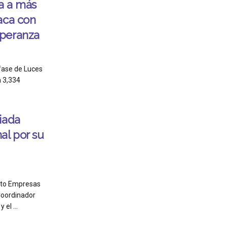
ia a más
aca con
speranza
fase de Luces
 3,334
iada
l por su
nto Empresas
Coordinador
el ...