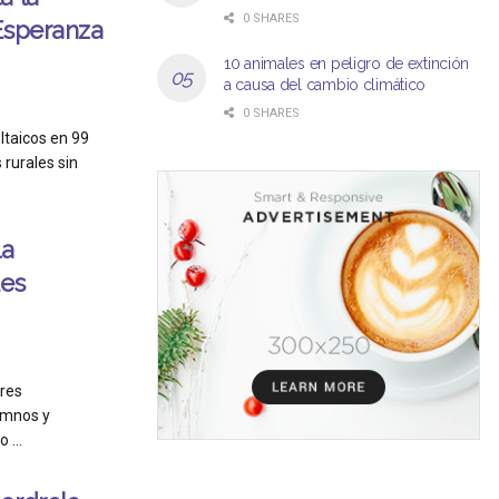
0 SHARES
Esperanza
10 animales en peligro de extinción
a causa del cambio climático
0 SHARES
ltaicos en 99
rurales sin
la
es
res
umnos y
 ...