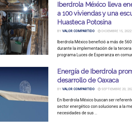
Iberdrola México lleva ene
a 100 viviendas y una esc
Huasteca Potosina
BY
VALOR COMPARTIDO
DICIEMBRE 15, 2022
Iberdrola México benefició a más de 56
durante la implementación de la tercera
programa Luces de Esperanza en comuni
Energía de Iberdrola pro
desarrollo de Oaxaca
BY
VALOR COMPARTIDO
SEPTIEMBRE 20, 20
En Iberdrola México buscan ser referent
sector energético con soluciones a la me
necesidades de sus ...