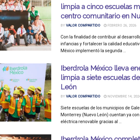
limpia a cinco escuelas m
centro comunitario en N
BY
VALOR COMPARTIDO
FEBRERO 26, 2026
Con la finalidad de contribuir al desarroll
infancias y fortalecer la calidad educativ
México implementó la segunda ...
Iberdrola México lleva en
limpia a siete escuelas 
León
BY
VALOR COMPARTIDO
NOVIEMBRE 14, 202
Siete escuelas de los municipios de Gale
Monterrey (Nuevo León) cuentan ya con
eléctrica renovable gracias al ...
Iberdrola México complet