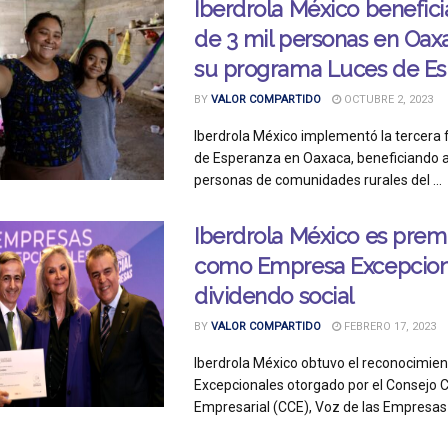
Iberdrola México benefic
de 3 mil personas en Oax
su programa Luces de E
BY
VALOR COMPARTIDO
OCTUBRE 2, 2023
Iberdrola México implementó la tercera 
de Esperanza en Oaxaca, beneficiando a
personas de comunidades rurales del ...
Iberdrola México es prem
como Empresa Excepciona
dividendo social
BY
VALOR COMPARTIDO
FEBRERO 17, 2023
Iberdrola México obtuvo el reconocimie
Excepcionales otorgado por el Consejo 
Empresarial (CCE), Voz de las Empresas y 