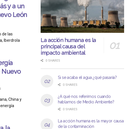
ás y a un
uevo León
o de las
La acción humana es la
a, Iberdrola
principal causa del
impacto ambiental
0 SHARES
ergía
de Nuevo
Si se acaba el agua ¿qué pasaría?
0 SHARES
4
¿A qué nos referimos cuando
ana, China y
hablamos de Medio Ambiente?
 energía
0 SHARES
La acción humana es la mayor causa
de la contaminación
a la