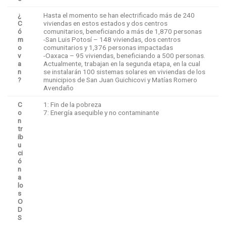
¿
Hasta el momento se han electrificado más de 240
C
viviendas en estos estados y dos centros
ó
comunitarios, beneficiando a más de 1,870 personas
m
-San Luis Potosí – 148 viviendas, dos centros
o
comunitarios y 1,376 personas impactadas
v
-Oaxaca – 95 viviendas, beneficiando a 500 personas.
a
Actualmente, trabajan en la segunda etapa, en la cual
n
se instalarán 100 sistemas solares en viviendas de los
?
municipios de San Juan Guichicovi y Matías Romero
Avendaño
C
1: Fin de la pobreza
o
7: Energía asequible y no contaminante
n
tr
ib
u
ci
ó
n
a
lo
s
O
D
S