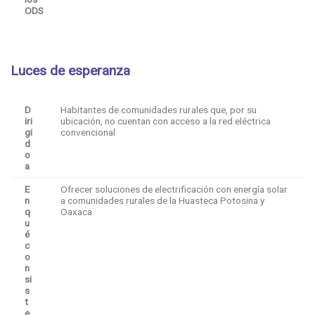
ODS
Luces de esperanza
D
Habitantes de comunidades rurales que, por su
iri
ubicación, no cuentan con acceso a la red eléctrica
gi
convencional
d
o
a
E
Ofrecer soluciones de electrificación con energía solar
n
a comunidades rurales de la Huasteca Potosina y
q
Oaxaca
u
é
c
o
n
si
s
t
e