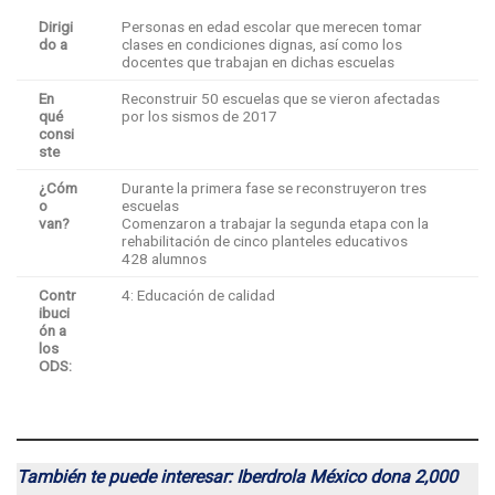
Dirigi
Personas en edad escolar que merecen tomar
do a
clases en condiciones dignas, así como los
docentes que trabajan en dichas escuelas
En
Reconstruir 50 escuelas que se vieron afectadas
qué
por los sismos de 2017
consi
ste
¿Cóm
Durante la primera fase se reconstruyeron tres
o
escuelas
van?
Comenzaron a trabajar la segunda etapa con la
rehabilitación de cinco planteles educativos
428 alumnos
Contr
4: Educación de calidad
ibuci
ón a
los
ODS:
También te puede interesar: Iberdrola México dona 2,000