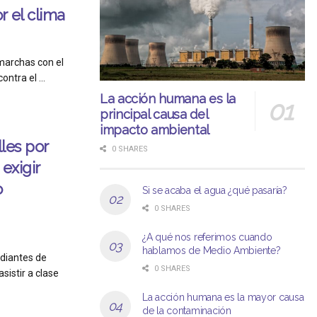
r el clima
marchas con el
ntra el ...
La acción humana es la
principal causa del
impacto ambiental
lles por
0 SHARES
exigir
o
Si se acaba el agua ¿qué pasaría?
0 SHARES
¿A qué nos referimos cuando
hablamos de Medio Ambiente?
diantes de
0 SHARES
sistir a clase
La acción humana es la mayor causa
de la contaminación