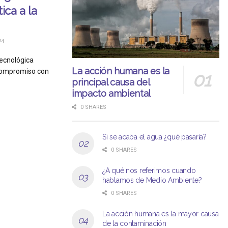
tica a la
24
Tecnológica
La acción humana es la
 compromiso con
principal causa del
impacto ambiental
0 SHARES
Si se acaba el agua ¿qué pasaría?
0 SHARES
¿A qué nos referimos cuando
hablamos de Medio Ambiente?
0 SHARES
La acción humana es la mayor causa
de la contaminación