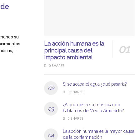
 de
rmando su
La acción humana es la
ocimientos
principal causa del
icas, ...
impacto ambiental
0 SHARES
Si se acaba el agua ¿qué pasaría?
0 SHARES
¿A qué nos referimos cuando
hablamos de Medio Ambiente?
0 SHARES
La acción humana es la mayor causa
de la contaminación