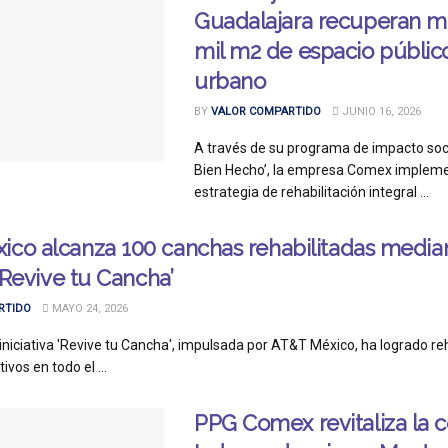
Guadalajara recuperan m
mil m2 de espacio públic
urbano
BY
VALOR COMPARTIDO
JUNIO 16, 2026
A través de su programa de impacto soc
Bien Hecho’, la empresa Comex implem
estrategia de rehabilitación integral ...
co alcanza 100 canchas rehabilitadas median
 ‘Revive tu Cancha’
RTIDO
MAYO 24, 2026
iniciativa 'Revive tu Cancha', impulsada por AT&T México, ha logrado reh
vos en todo el ...
PPG Comex revitaliza la c