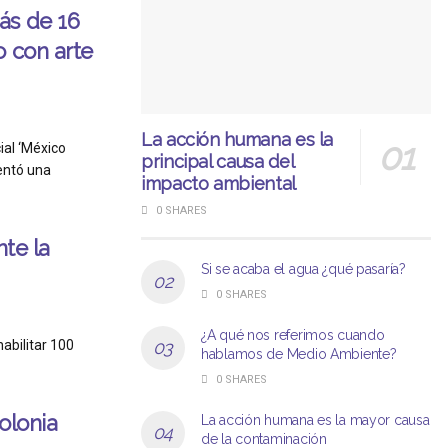
ás de 16
o con arte
La acción humana es la
ial ‘México
principal causa del
entó una
impacto ambiental
0 SHARES
te la
Si se acaba el agua ¿qué pasaría?
0 SHARES
¿A qué nos referimos cuando
abilitar 100
hablamos de Medio Ambiente?
0 SHARES
olonia
La acción humana es la mayor causa
de la contaminación