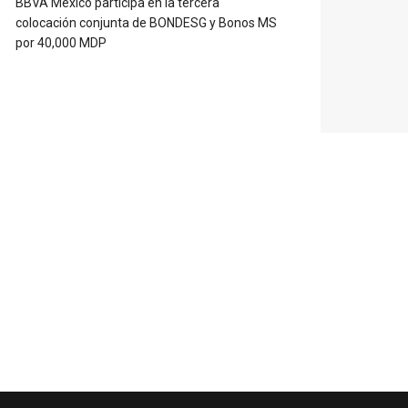
BBVA México participa en la tercera
colocación conjunta de BONDESG y Bonos MS
por 40,000 MDP