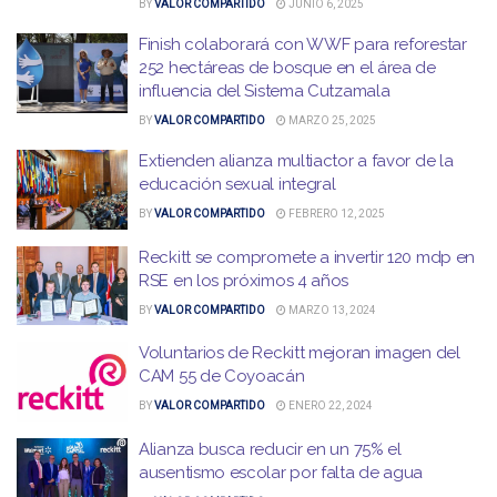
BY
VALOR COMPARTIDO
JUNIO 6, 2025
Finish colaborará con WWF para reforestar
252 hectáreas de bosque en el área de
influencia del Sistema Cutzamala
BY
VALOR COMPARTIDO
MARZO 25, 2025
Extienden alianza multiactor a favor de la
educación sexual integral
BY
VALOR COMPARTIDO
FEBRERO 12, 2025
Reckitt se compromete a invertir 120 mdp en
RSE en los próximos 4 años
BY
VALOR COMPARTIDO
MARZO 13, 2024
Voluntarios de Reckitt mejoran imagen del
CAM 55 de Coyoacán
BY
VALOR COMPARTIDO
ENERO 22, 2024
Alianza busca reducir en un 75% el
ausentismo escolar por falta de agua