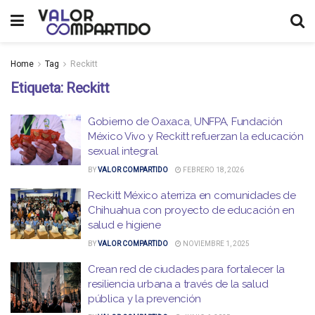
Home
Tag
Reckitt
Etiqueta:
Reckitt
Gobierno de Oaxaca, UNFPA, Fundación
México Vivo y Reckitt refuerzan la educación
sexual integral
BY
VALOR COMPARTIDO
FEBRERO 18, 2026
Reckitt México aterriza en comunidades de
Chihuahua con proyecto de educación en
salud e higiene
BY
VALOR COMPARTIDO
NOVIEMBRE 1, 2025
Crean red de ciudades para fortalecer la
resiliencia urbana a través de la salud
pública y la prevención