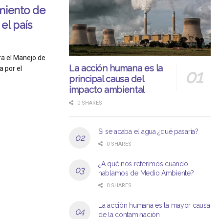
miento de
el país
ra el Manejo de
La acción humana es la
 por el
principal causa del
impacto ambiental
0 SHARES
Si se acaba el agua ¿qué pasaría?
0 SHARES
¿A qué nos referimos cuando
hablamos de Medio Ambiente?
0 SHARES
La acción humana es la mayor causa
de la contaminación